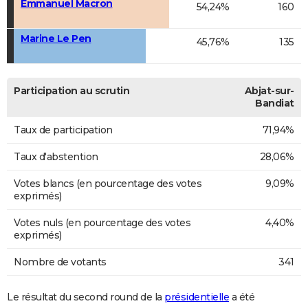
Emmanuel Macron
54,24%
160
Marine Le Pen
45,76%
135
Participation au scrutin
Abjat-sur-
Bandiat
Taux de participation
71,94%
Taux d'abstention
28,06%
Votes blancs (en pourcentage des votes
9,09%
exprimés)
Votes nuls (en pourcentage des votes
4,40%
exprimés)
Nombre de votants
341
Le résultat du second round de la
présidentielle
a été