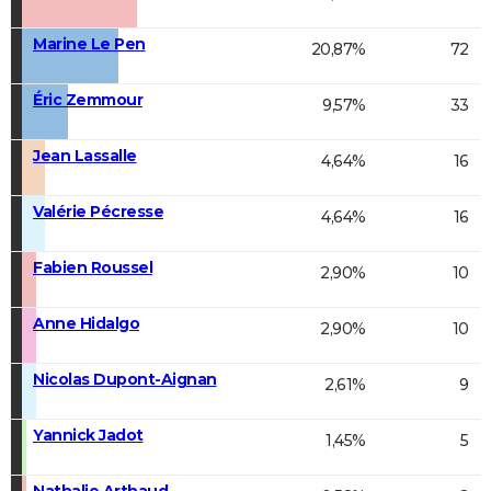
Marine Le Pen
20,87%
72
Éric Zemmour
9,57%
33
Jean Lassalle
4,64%
16
Valérie Pécresse
4,64%
16
Fabien Roussel
2,90%
10
Anne Hidalgo
2,90%
10
Nicolas Dupont-Aignan
2,61%
9
Yannick Jadot
1,45%
5
Nathalie Arthaud