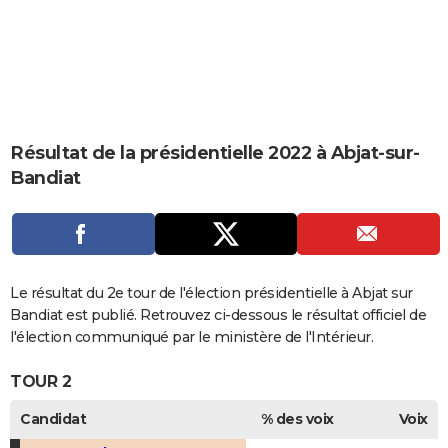
City break
Voyage de noces
Climat
Destinations
Voyage nature
Forum
+
PHOTO
GUIDES D'ACHAT
BONS PLANS
CARTE DE VOEUX
Résultat de la présidentielle 2022 à Abjat-sur-
Bandiat
Carte Bonne année
Carte Pâques
Carte de Noël
Carte Saint-Valentin
Carte d'anniversaire
DICTIONNAIRE
Biographies
Expressions
Dictionnaire
Citations
Proverbes
PROGRAMME TV
COPAINS D'AVANT
Le résultat du 2e tour de l'élection présidentielle à Abjat sur
Se connecter
Collèges
Universités
Service militaire
S'inscrire
Lycées
Primaires
Entreprises
Avis de recherche
AVIS DE DÉCÈS
Bandiat est publié. Retrouvez ci-dessous le résultat officiel de
l'élection communiqué par le ministère de l'Intérieur.
FORUM
TOUR 2
Lifestyle
Sport
Television
Cinema
Bricolage
Culture
Auto
Voyage
Candidat
% des voix
Voix