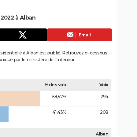
e 2022 à Alban
Email
résidentielle à Alban est publié. Retrouvez ci-dessous
uniqué par le ministère de l'Intérieur.
% des voix
Voix
58,57%
294
41,43%
208
Alban