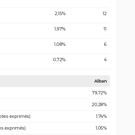
2,15%
12
1,97%
11
1,08%
6
0,72%
4
Alban
79,72%
20,28%
otes exprimés)
1,74%
es exprimés)
1,05%