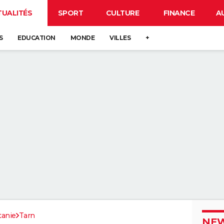
TUALITÉS
SPORT
CULTURE
FINANCE
A
S
EDUCATION
MONDE
VILLES
+
tanie
Tarn
NEW