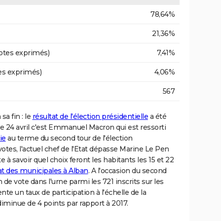
78,64%
21,36%
otes exprimés)
7,41%
es exprimés)
4,06%
567
sa fin : le
résultat de l'élection présidentielle
a été
e 24 avril c'est Emmanuel Macron qui est ressorti
ie
au terme du second tour de l'élection
otes, l'actuel chef de l'Etat dépasse Marine Le Pen
 à savoir quel choix feront les habitants les 15 et 22
at des municipales à Alban
. A l'occasion du second
n de vote dans l'urne parmi les 721 inscrits sur les
ente un taux de participation à l'échelle de la
minue de 4 points par rapport à 2017.