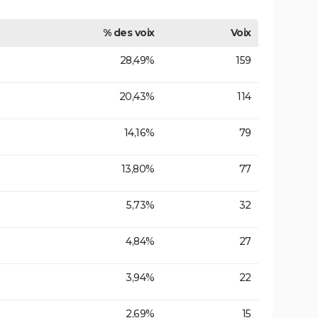
% des voix
Voix
28,49%
159
20,43%
114
14,16%
79
13,80%
77
5,73%
32
4,84%
27
3,94%
22
2,69%
15