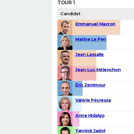
TOUR 1
Candidat
Emmanuel Macron
Marine Le Pen
Jean Lassalle
Jean-Luc Mélenchon
Éric Zemmour
Valérie Pécresse
Anne Hidalgo
Yannick Jadot