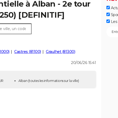
tielle à Alban - 2e tour
Actu
1250) [DEFINITIF]
Spo
Les 
81000)
Castres (81100)
Graulhet (81300)
20/06/26 15:41
OUR
Alban
(toutes les informations sur la ville)