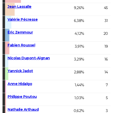
Jean Lassalle
9,26%
45
Valérie Pécresse
6,38%
31
Éric Zemmour
4,12%
20
Fabien Roussel
3,91%
19
Nicolas Dupont-Aignan
3,29%
16
Yannick Jadot
2,88%
14
Anne Hidalgo
1,44%
7
Philippe Poutou
1,03%
5
Nathalie Arthaud
0,62%
3