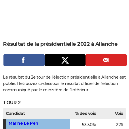
City break
Voyage de noces
Climat
Destinations
Voyage nature
Forum
+
PHOTO
GUIDES D'ACHAT
BONS PLANS
CARTE DE VOEUX
Résultat de la présidentielle 2022 à Allanche
Carte Bonne année
Carte Pâques
Carte de Noël
Carte Saint-Valentin
Carte d'anniversaire
DICTIONNAIRE
Biographies
Expressions
Dictionnaire
Citations
Proverbes
PROGRAMME TV
COPAINS D'AVANT
Le résultat du 2e tour de l'élection présidentielle à Allanche est
publié. Retrouvez ci-dessous le résultat officiel de l'élection
Se connecter
Collèges
Universités
Service militaire
S'inscrire
Lycées
Primaires
Entreprises
Avis de recherche
AVIS DE DÉCÈS
communiqué par le ministère de l'Intérieur.
FORUM
TOUR 2
Lifestyle
Sport
Television
Cinema
Bricolage
Culture
Auto
Voyage
Candidat
% des voix
Voix
Marine Le Pen
53,30%
226