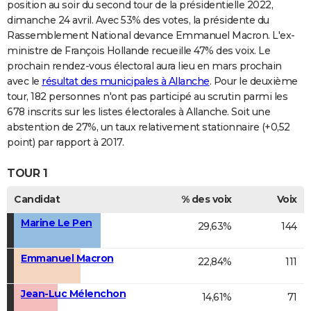
position au soir du second tour de la présidentielle 2022,
dimanche 24 avril. Avec 53% des votes, la présidente du
Rassemblement National devance Emmanuel Macron. L'ex-
ministre de François Hollande recueille 47% des voix. Le
prochain rendez-vous électoral aura lieu en mars prochain
avec le
résultat des municipales à Allanche
. Pour le deuxième
tour, 182 personnes n'ont pas participé au scrutin parmi les
678 inscrits sur les listes électorales à Allanche. Soit une
abstention de 27%, un taux relativement stationnaire (+0,52
point) par rapport à 2017.
TOUR 1
Candidat
% des voix
Voix
Marine Le Pen
29,63%
144
Emmanuel Macron
22,84%
111
Jean-Luc Mélenchon
14,61%
71