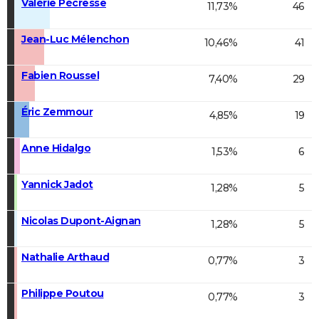
Valérie Pécresse
11,73%
46
Jean-Luc Mélenchon
10,46%
41
Fabien Roussel
7,40%
29
Éric Zemmour
4,85%
19
Anne Hidalgo
1,53%
6
Yannick Jadot
1,28%
5
Nicolas Dupont-Aignan
1,28%
5
Nathalie Arthaud
0,77%
3
Philippe Poutou
0,77%
3