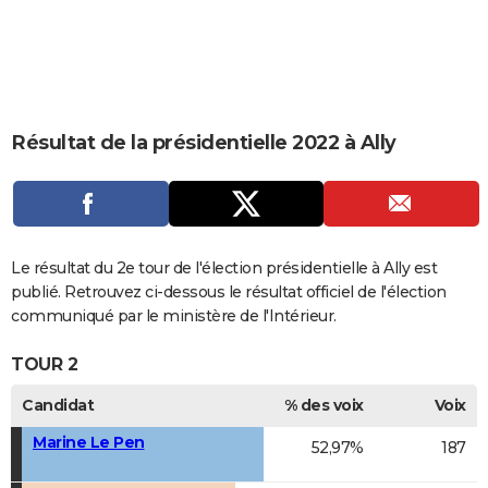
City break
Voyage de noces
Climat
Destinations
Voyage nature
Forum
+
PHOTO
GUIDES D'ACHAT
BONS PLANS
Résultat de la présidentielle 2022 à Ally
CARTE DE VOEUX
Carte Bonne année
Carte Pâques
Carte de Noël
Carte Saint-Valentin
Carte d'anniversaire
DICTIONNAIRE
Biographies
Expressions
Dictionnaire
Citations
Proverbes
PROGRAMME TV
Le résultat du 2e tour de l'élection présidentielle à Ally est
COPAINS D'AVANT
publié. Retrouvez ci-dessous le résultat officiel de l'élection
communiqué par le ministère de l'Intérieur.
Se connecter
Collèges
Universités
Service militaire
S'inscrire
Lycées
Primaires
Entreprises
Avis de recherche
AVIS DE DÉCÈS
TOUR 2
FORUM
Candidat
% des voix
Voix
Lifestyle
Sport
Television
Cinema
Bricolage
Culture
Auto
Voyage
Marine Le Pen
52,97%
187