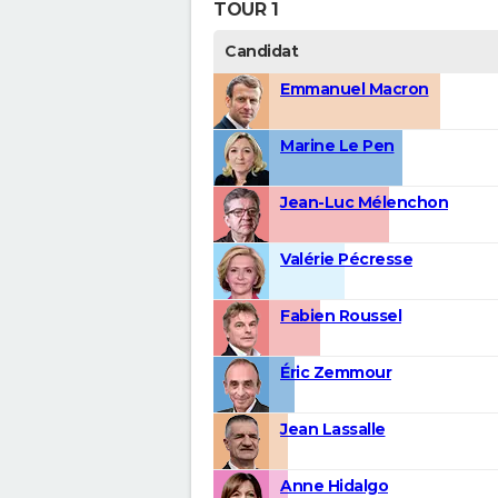
TOUR 1
Candidat
Emmanuel Macron
Marine Le Pen
Jean-Luc Mélenchon
Valérie Pécresse
Fabien Roussel
Éric Zemmour
Jean Lassalle
Anne Hidalgo