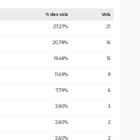
% des voix
Voix
27,27%
21
20,78%
16
19,48%
15
11,69%
9
7,79%
6
3,90%
3
2,60%
2
2,60%
2