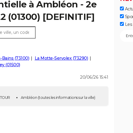
ntielle à Ambléon - 2e
Actu
22 (01300) [DEFINITIF]
Spo
Les 
s-Bains (73100)
La Motte-Servolex (73290)
y (01500)
20/06/26 15:41
E TOUR
Ambléon
(toutes les informations sur la ville)