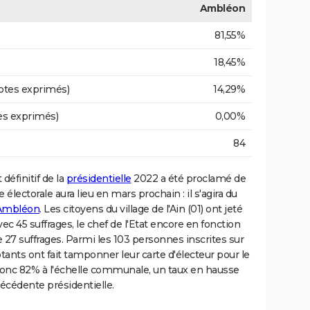
Ambléon
81,55%
18,45%
otes exprimés)
14,29%
es exprimés)
0,00%
84
 définitif de la
présidentielle
2022 a été proclamé de
 électorale aura lieu en mars prochain : il s'agira du
à Ambléon
. Les citoyens du village de l'Ain (01) ont jeté
 45 suffrages, le chef de l'Etat encore en fonction
27 suffrages. Parmi les 103 personnes inscrites sur
otants ont fait tamponner leur carte d'électeur pour le
 donc 82% à l'échelle communale, un taux en hausse
écédente présidentielle.