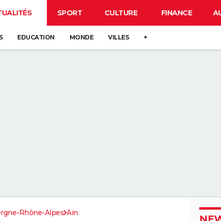
TUALITÉS
SPORT
CULTURE
FINANCE
A
S
EDUCATION
MONDE
VILLES
+
rgne-Rhône-Alpes
Ain
NEW