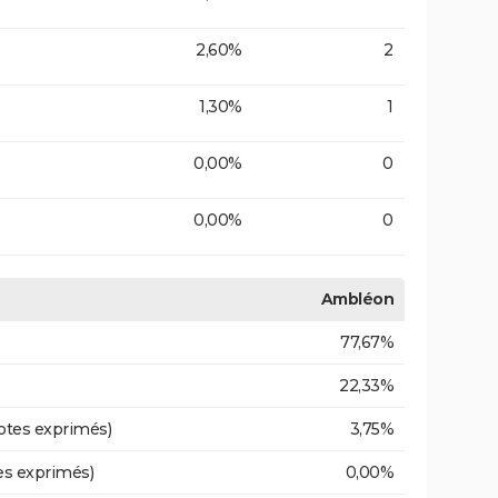
2,60%
2
1,30%
1
0,00%
0
0,00%
0
Ambléon
77,67%
22,33%
otes exprimés)
3,75%
es exprimés)
0,00%