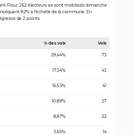
Saint-Flour, 262 électeurs se sont mobilisés dimanche
r conséquent 82% à l'échelle de la commune. En
égresse de 2 points.
% des voix
Voix
29,44%
73
17,34%
43
16,53%
41
10,89%
27
8,87%
22
5,65%
14