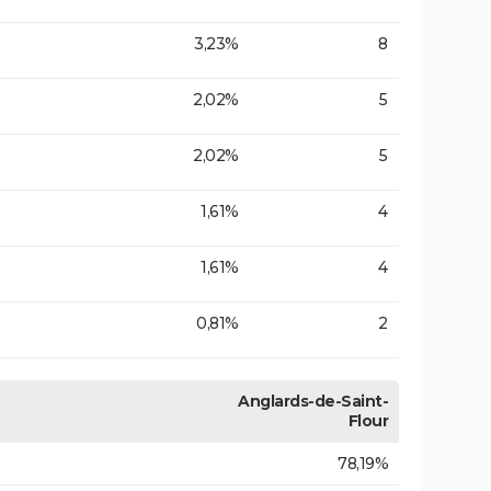
3,23%
8
2,02%
5
2,02%
5
1,61%
4
1,61%
4
0,81%
2
Anglards-de-Saint-
Flour
78,19%