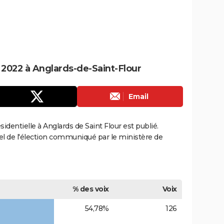
e 2022 à Anglards-de-Saint-Flour
Email
ésidentielle à Anglards de Saint Flour est publié.
ciel de l'élection communiqué par le ministère de
% des voix
Voix
54,78%
126