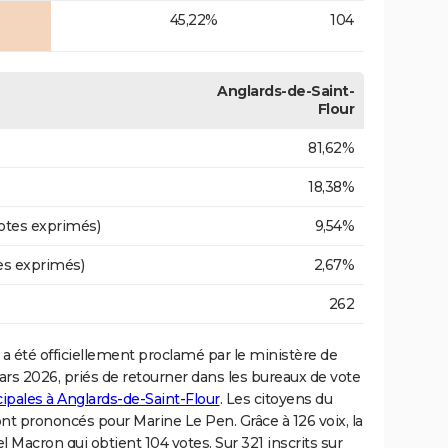
45,22%
104
Anglards-de-Saint-
Flour
81,62%
18,38%
otes exprimés)
9,54%
es exprimés)
2,67%
262
a été officiellement proclamé par le ministère de
mars 2026, priés de retourner dans les bureaux de vote
ipales à Anglards-de-Saint-Flour
. Les citoyens du
nt prononcés pour Marine Le Pen. Grâce à 126 voix, la
acron qui obtient 104 votes. Sur 321 inscrits sur