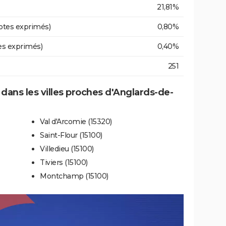
21,81%
otes exprimés)
0,80%
es exprimés)
0,40%
251
 dans les villes proches d'Anglards-de-
Val d'Arcomie (15320)
Saint-Flour (15100)
Villedieu (15100)
Tiviers (15100)
Montchamp (15100)