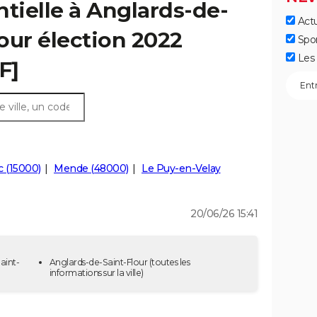
ntielle à Anglards-de-
Actu
tour élection 2022
Spo
Les 
F]
ac (15000)
Mende (48000)
Le Puy-en-Velay
20/06/26 15:41
aint-
Anglards-de-Saint-Flour
(toutes les
informations sur la ville)