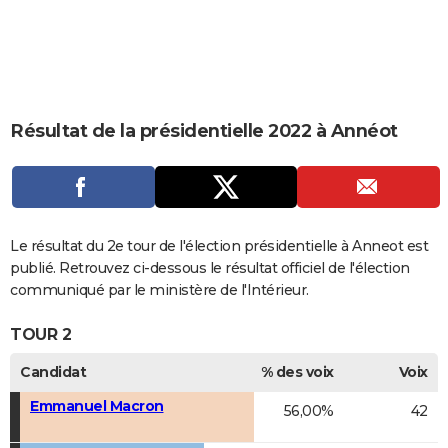
City break
Voyage de noces
Climat
Destinations
Voyage nature
Forum
+
PHOTO
GUIDES D'ACHAT
BONS PLANS
Résultat de la présidentielle 2022 à Annéot
CARTE DE VOEUX
Carte Bonne année
Carte Pâques
Carte de Noël
Carte Saint-Valentin
Carte d'anniversaire
DICTIONNAIRE
Biographies
Expressions
Dictionnaire
Citations
Proverbes
PROGRAMME TV
Le résultat du 2e tour de l'élection présidentielle à Anneot est
COPAINS D'AVANT
publié. Retrouvez ci-dessous le résultat officiel de l'élection
communiqué par le ministère de l'Intérieur.
Se connecter
Collèges
Universités
Service militaire
S'inscrire
Lycées
Primaires
Entreprises
Avis de recherche
AVIS DE DÉCÈS
TOUR 2
FORUM
Candidat
% des voix
Voix
Lifestyle
Sport
Television
Cinema
Bricolage
Culture
Auto
Voyage
Emmanuel Macron
56,00%
42