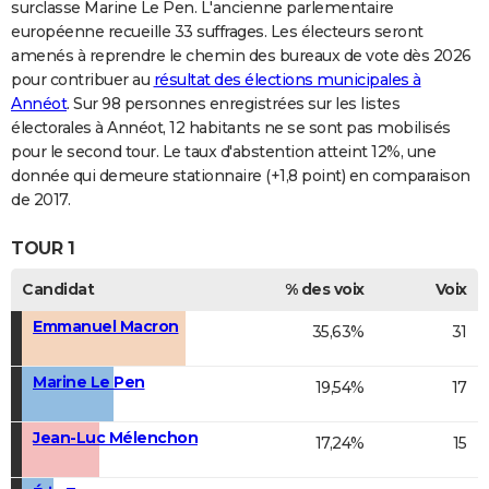
surclasse Marine Le Pen. L'ancienne parlementaire
européenne recueille 33 suffrages. Les électeurs seront
amenés à reprendre le chemin des bureaux de vote dès 2026
pour contribuer au
résultat des élections municipales à
Annéot
. Sur 98 personnes enregistrées sur les listes
électorales à Annéot, 12 habitants ne se sont pas mobilisés
pour le second tour. Le taux d'abstention atteint 12%, une
donnée qui demeure stationnaire (+1,8 point) en comparaison
de 2017.
TOUR 1
Candidat
% des voix
Voix
Emmanuel Macron
35,63%
31
Marine Le Pen
19,54%
17
Jean-Luc Mélenchon
17,24%
15