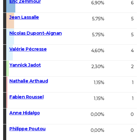
Éric Zemmour
6,90%
6
Jean Lassalle
5,75%
5
Nicolas Dupont-Aignan
5,75%
5
Valérie Pécresse
4,60%
4
Yannick Jadot
2,30%
2
Nathalie Arthaud
1,15%
1
Fabien Roussel
1,15%
1
Anne Hidalgo
0,00%
0
Philippe Poutou
0,00%
0