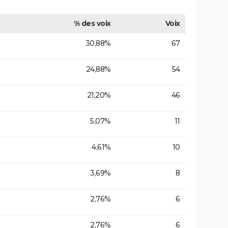
% des voix
Voix
30,88%
67
24,88%
54
21,20%
46
5,07%
11
4,61%
10
3,69%
8
2,76%
6
2,76%
6