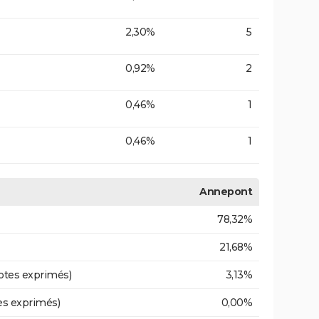
2,30%
5
0,92%
2
0,46%
1
0,46%
1
Annepont
78,32%
21,68%
otes exprimés)
3,13%
es exprimés)
0,00%