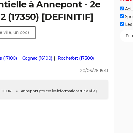
ntielle à Annepont - 2e
Actu
2 (17350) [DEFINITIF]
Spo
Les 
s (17100)
Cognac (16100)
Rochefort (17300)
20/06/26 15:41
2E TOUR
Annepont
(toutes les informations sur la ville)