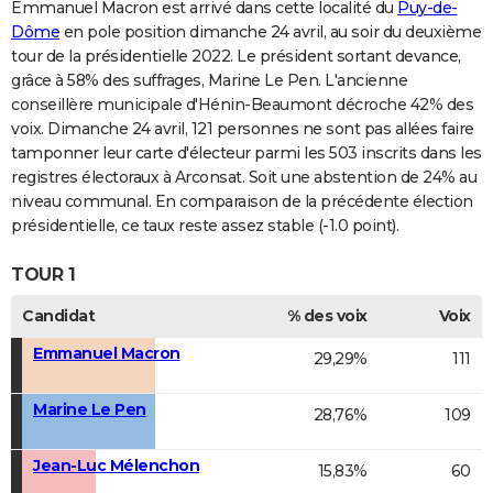
Emmanuel Macron est arrivé dans cette localité du
Puy-de-
Dôme
en pole position dimanche 24 avril, au soir du deuxième
tour de la présidentielle 2022. Le président sortant devance,
grâce à 58% des suffrages, Marine Le Pen. L'ancienne
conseillère municipale d'Hénin-Beaumont décroche 42% des
voix. Dimanche 24 avril, 121 personnes ne sont pas allées faire
tamponner leur carte d'électeur parmi les 503 inscrits dans les
registres électoraux à Arconsat. Soit une abstention de 24% au
niveau communal. En comparaison de la précédente élection
présidentielle, ce taux reste assez stable (-1.0 point).
TOUR 1
Candidat
% des voix
Voix
Emmanuel Macron
29,29%
111
Marine Le Pen
28,76%
109
Jean-Luc Mélenchon
15,83%
60