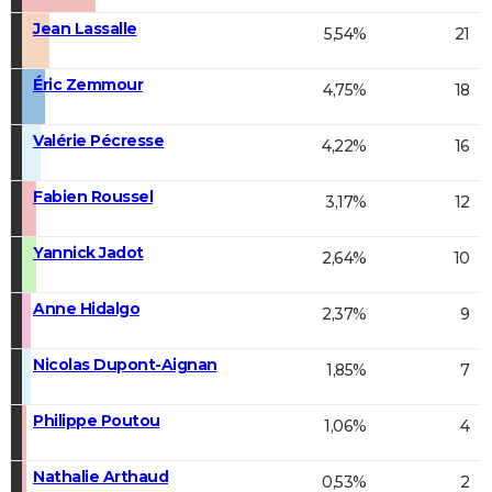
Jean Lassalle
5,54%
21
Éric Zemmour
4,75%
18
Valérie Pécresse
4,22%
16
Fabien Roussel
3,17%
12
Yannick Jadot
2,64%
10
Anne Hidalgo
2,37%
9
Nicolas Dupont-Aignan
1,85%
7
Philippe Poutou
1,06%
4
Nathalie Arthaud
0,53%
2