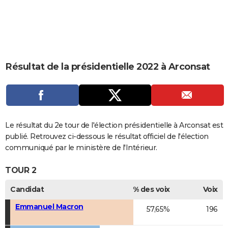
City break
Voyage de noces
Climat
Destinations
Voyage nature
Forum
+
PHOTO
GUIDES D'ACHAT
BONS PLANS
Résultat de la présidentielle 2022 à Arconsat
CARTE DE VOEUX
Carte Bonne année
Carte Pâques
Carte de Noël
Carte Saint-Valentin
Carte d'anniversaire
DICTIONNAIRE
Biographies
Expressions
Dictionnaire
Citations
Proverbes
PROGRAMME TV
Le résultat du 2e tour de l'élection présidentielle à Arconsat est
COPAINS D'AVANT
publié. Retrouvez ci-dessous le résultat officiel de l'élection
communiqué par le ministère de l'Intérieur.
Se connecter
Collèges
Universités
Service militaire
S'inscrire
Lycées
Primaires
Entreprises
Avis de recherche
AVIS DE DÉCÈS
TOUR 2
FORUM
Candidat
% des voix
Voix
Lifestyle
Sport
Television
Cinema
Bricolage
Culture
Auto
Voyage
Emmanuel Macron
57,65%
196