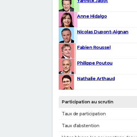
Yannick Jadot
Anne Hidalgo
Nicolas Dupont-Aignan
Fabien Roussel
Philippe Poutou
Nathalie Arthaud
Participation au scrutin
Taux de participation
Taux d'abstention