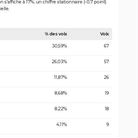
 s'affiche à 17%, un chiffre stationnaire (-0,7 point)
elle.
% des voix
Voix
30,59%
67
26,03%
57
11,87%
26
8,68%
19
8,22%
18
4,11%
9