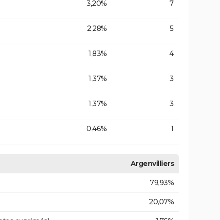
3,20%
7
2,28%
5
1,83%
4
1,37%
3
1,37%
3
0,46%
1
Argenvilliers
79,93%
20,07%