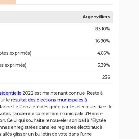
Argenvilliers
83,10%
16,90%
otes exprimés)
4,66%
es exprimés)
3,39%
236
sidentielle
2022 est maintenant connue. Reste à
our le
résultat des élections municipales à
arine Le Pen a été désignée par les électeurs dans le
 votes, l'ancienne conseillère municipale d'Hénin-
elui qui souhaite renouveler son bail à l'Elysée
nnes enregistrées dans les registres électoraux à
 allés glisser un bulletin de vote dans l'urne