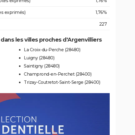
otes exprimés)
1,76%
es exprimés)
1,76%
227
 dans les villes proches d'Argenvilliers
La Croix-du-Perche (28480)
Luigny (28480)
Saintigny (28480)
Champrond-en-Perchet (28400)
Trizay-Coutretot-Saint-Serge (28400)