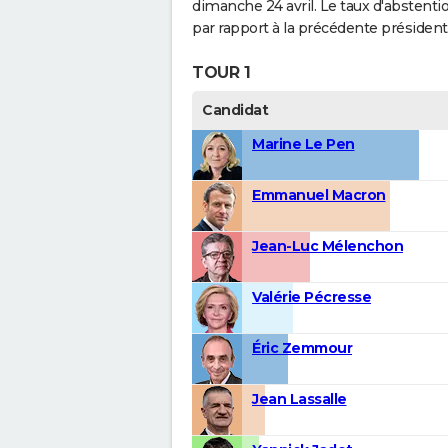
dimanche 24 avril. Le taux d'abstention
par rapport à la précédente présidenti
TOUR 1
Candidat
Marine Le Pen
Emmanuel Macron
Jean-Luc Mélenchon
Valérie Pécresse
Éric Zemmour
Jean Lassalle