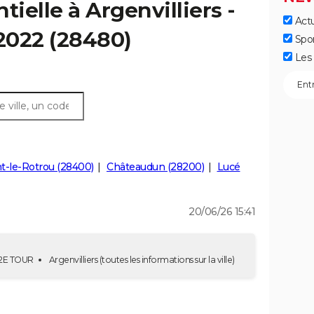
tielle à Argenvilliers -
Actu
 2022 (28480)
Spo
Les 
-le-Rotrou (28400)
Châteaudun (28200)
Lucé
20/06/26 15:41
- 2E TOUR
Argenvilliers
(toutes les informations sur la ville)