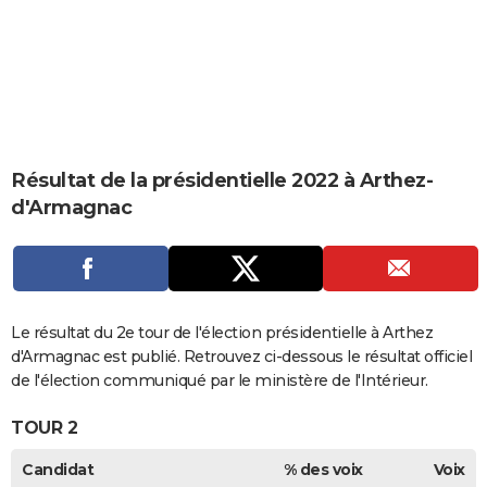
City break
Voyage de noces
Climat
Destinations
Voyage nature
Forum
+
PHOTO
GUIDES D'ACHAT
BONS PLANS
CARTE DE VOEUX
Résultat de la présidentielle 2022 à Arthez-
Carte Bonne année
Carte Pâques
Carte de Noël
Carte Saint-Valentin
Carte d'anniversaire
DICTIONNAIRE
d'Armagnac
Biographies
Expressions
Dictionnaire
Citations
Proverbes
PROGRAMME TV
COPAINS D'AVANT
Se connecter
Collèges
Universités
Service militaire
S'inscrire
Lycées
Primaires
Entreprises
Avis de recherche
Le résultat du 2e tour de l'élection présidentielle à Arthez
AVIS DE DÉCÈS
d'Armagnac est publié. Retrouvez ci-dessous le résultat officiel
FORUM
de l'élection communiqué par le ministère de l'Intérieur.
Lifestyle
Sport
Television
Cinema
Bricolage
Culture
Auto
Voyage
TOUR 2
Candidat
% des voix
Voix