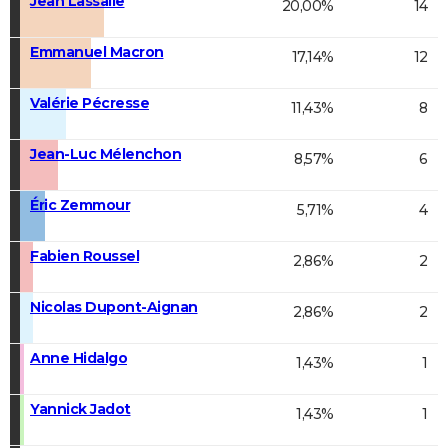
Jean Lassalle
20,00%
14
Emmanuel Macron
17,14%
12
Valérie Pécresse
11,43%
8
Jean-Luc Mélenchon
8,57%
6
Éric Zemmour
5,71%
4
Fabien Roussel
2,86%
2
Nicolas Dupont-Aignan
2,86%
2
Anne Hidalgo
1,43%
1
Yannick Jadot
1,43%
1