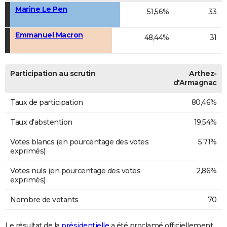
Marine Le Pen
51,56%
33
Emmanuel Macron
48,44%
31
Participation au scrutin
Arthez-
d'Armagnac
Taux de participation
80,46%
Taux d'abstention
19,54%
Votes blancs (en pourcentage des votes
5,71%
exprimés)
Votes nuls (en pourcentage des votes
2,86%
exprimés)
Nombre de votants
70
Le résultat de la
présidentielle
a été proclamé officiellement