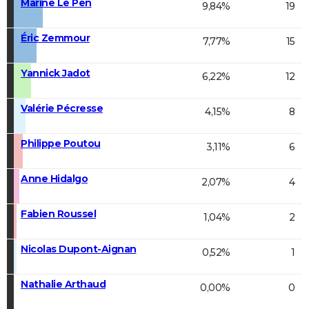
Marine Le Pen
9,84%
19
Éric Zemmour
7,77%
15
Yannick Jadot
6,22%
12
Valérie Pécresse
4,15%
8
Philippe Poutou
3,11%
6
Anne Hidalgo
2,07%
4
Fabien Roussel
1,04%
2
Nicolas Dupont-Aignan
0,52%
1
Nathalie Arthaud
0,00%
0