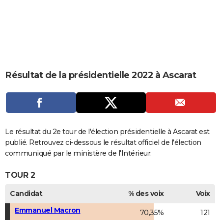
City break
Voyage de noces
Climat
Destinations
Voyage nature
Forum
+
PHOTO
GUIDES D'ACHAT
BONS PLANS
CARTE DE VOEUX
Résultat de la présidentielle 2022 à Ascarat
Carte Bonne année
Carte Pâques
Carte de Noël
Carte Saint-Valentin
Carte d'anniversaire
DICTIONNAIRE
Biographies
Expressions
Dictionnaire
Citations
Proverbes
PROGRAMME TV
COPAINS D'AVANT
Le résultat du 2e tour de l'élection présidentielle à Ascarat est
publié. Retrouvez ci-dessous le résultat officiel de l'élection
Se connecter
Collèges
Universités
Service militaire
S'inscrire
Lycées
Primaires
Entreprises
Avis de recherche
AVIS DE DÉCÈS
communiqué par le ministère de l'Intérieur.
FORUM
TOUR 2
Lifestyle
Sport
Television
Cinema
Bricolage
Culture
Auto
Voyage
Candidat
% des voix
Voix
Emmanuel Macron
70,35%
121