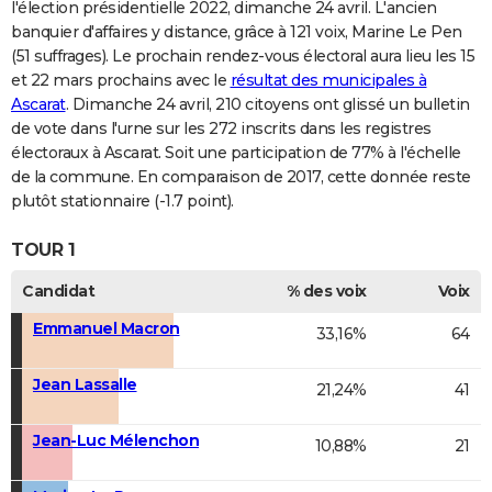
l'élection présidentielle 2022, dimanche 24 avril. L'ancien
banquier d'affaires y distance, grâce à 121 voix, Marine Le Pen
(51 suffrages). Le prochain rendez-vous électoral aura lieu les 15
et 22 mars prochains avec le
résultat des municipales à
Ascarat
. Dimanche 24 avril, 210 citoyens ont glissé un bulletin
de vote dans l'urne sur les 272 inscrits dans les registres
électoraux à Ascarat. Soit une participation de 77% à l'échelle
de la commune. En comparaison de 2017, cette donnée reste
plutôt stationnaire (-1.7 point).
TOUR 1
Candidat
% des voix
Voix
Emmanuel Macron
33,16%
64
Jean Lassalle
21,24%
41
Jean-Luc Mélenchon
10,88%
21