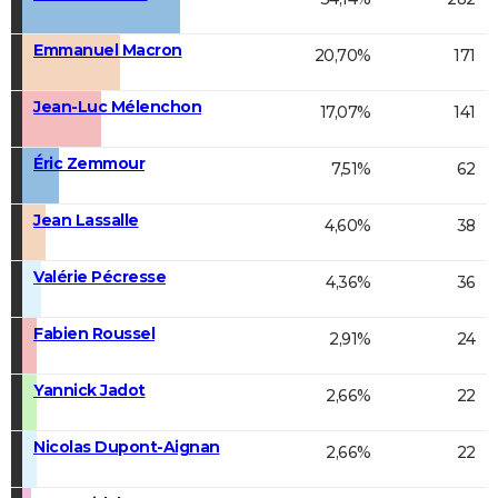
Emmanuel Macron
20,70%
171
Jean-Luc Mélenchon
17,07%
141
Éric Zemmour
7,51%
62
Jean Lassalle
4,60%
38
Valérie Pécresse
4,36%
36
Fabien Roussel
2,91%
24
Yannick Jadot
2,66%
22
Nicolas Dupont-Aignan
2,66%
22