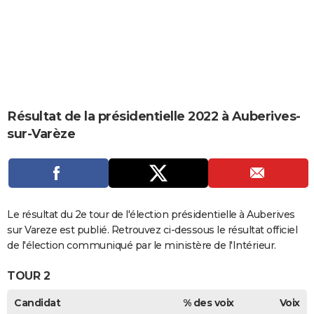
City break
Voyage de noces
Climat
Destinations
Voyage nature
Forum
+
PHOTO
GUIDES D'ACHAT
BONS PLANS
CARTE DE VOEUX
Résultat de la présidentielle 2022 à Auberives-
Carte Bonne année
Carte Pâques
Carte de Noël
Carte Saint-Valentin
Carte d'anniversaire
DICTIONNAIRE
sur-Varèze
Biographies
Expressions
Dictionnaire
Citations
Proverbes
PROGRAMME TV
COPAINS D'AVANT
Se connecter
Collèges
Universités
Service militaire
S'inscrire
Lycées
Primaires
Entreprises
Avis de recherche
Le résultat du 2e tour de l'élection présidentielle à Auberives
AVIS DE DÉCÈS
sur Vareze est publié. Retrouvez ci-dessous le résultat officiel
FORUM
de l'élection communiqué par le ministère de l'Intérieur.
Lifestyle
Sport
Television
Cinema
Bricolage
Culture
Auto
Voyage
TOUR 2
Candidat
% des voix
Voix