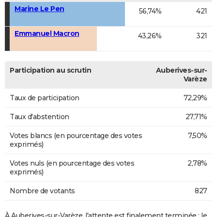
Marine Le Pen
56,74%
421
Emmanuel Macron
43,26%
321
Participation au scrutin
Auberives-sur-
Varèze
Taux de participation
72,29%
Taux d'abstention
27,71%
Votes blancs (en pourcentage des votes
7,50%
exprimés)
Votes nuls (en pourcentage des votes
2,78%
exprimés)
Nombre de votants
827
À Auberives-sur-Varèze, l'attente est finalement terminée : le