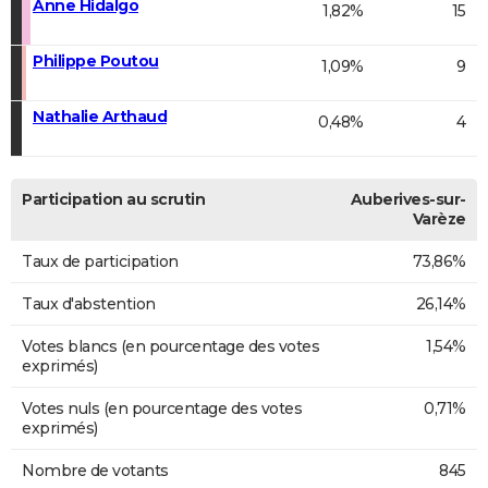
Anne Hidalgo
1,82%
15
Philippe Poutou
1,09%
9
Nathalie Arthaud
0,48%
4
Participation au scrutin
Auberives-sur-
Varèze
Taux de participation
73,86%
Taux d'abstention
26,14%
Votes blancs (en pourcentage des votes
1,54%
exprimés)
Votes nuls (en pourcentage des votes
0,71%
exprimés)
Nombre de votants
845