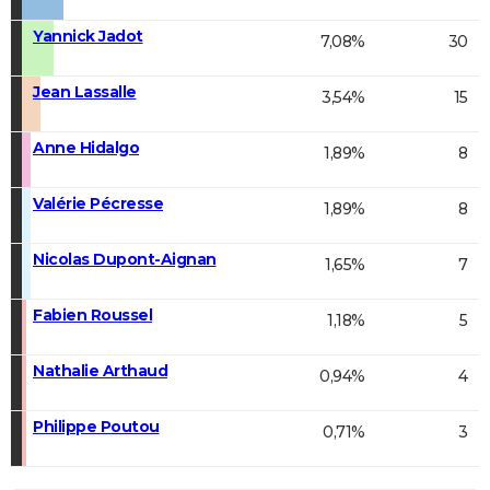
Yannick Jadot
7,08%
30
Jean Lassalle
3,54%
15
Anne Hidalgo
1,89%
8
Valérie Pécresse
1,89%
8
Nicolas Dupont-Aignan
1,65%
7
Fabien Roussel
1,18%
5
Nathalie Arthaud
0,94%
4
Philippe Poutou
0,71%
3