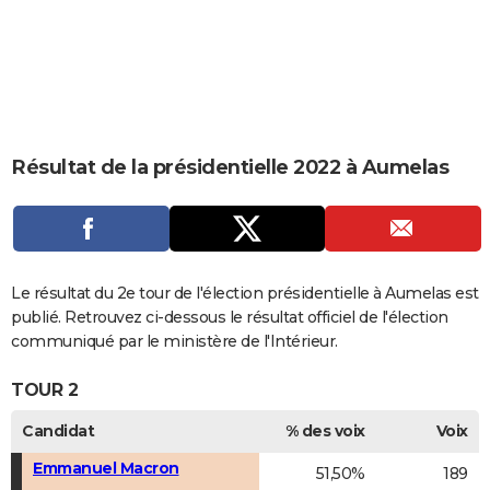
City break
Voyage de noces
Climat
Destinations
Voyage nature
Forum
+
PHOTO
GUIDES D'ACHAT
BONS PLANS
CARTE DE VOEUX
Résultat de la présidentielle 2022 à Aumelas
Carte Bonne année
Carte Pâques
Carte de Noël
Carte Saint-Valentin
Carte d'anniversaire
DICTIONNAIRE
Biographies
Expressions
Dictionnaire
Citations
Proverbes
PROGRAMME TV
COPAINS D'AVANT
Le résultat du 2e tour de l'élection présidentielle à Aumelas est
publié. Retrouvez ci-dessous le résultat officiel de l'élection
Se connecter
Collèges
Universités
Service militaire
S'inscrire
Lycées
Primaires
Entreprises
Avis de recherche
AVIS DE DÉCÈS
communiqué par le ministère de l'Intérieur.
FORUM
TOUR 2
Lifestyle
Sport
Television
Cinema
Bricolage
Culture
Auto
Voyage
Candidat
% des voix
Voix
Emmanuel Macron
51,50%
189