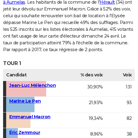
à Aumelas
. Les habitants de la commune de l'
Hérault
(34) ont
jeté leur dévolu sur Emmanuel Macron. Grâce à 52% des voix,
celui qui souhaite renouveler son bail de location à l'Elysée
dépasse Marine Le Pen qui recueille 49% des suffrages. Parmi
les 525 inscrits sur les listes électorales à Aumelas, 415 votants
ont fait usage de leur carte d'électeur dimanche 24 avril. Le
taux de participation atteint 79% à l'échelle de la commune.
Par rapport à 2017, ce taux régresse de 2 points.
TOUR 1
Candidat
% des voix
Voix
Jean-Luc Mélenchon
30,90%
131
Marine Le Pen
21,93%
93
Emmanuel Macron
19,34%
82
Éric Zemmour
8,96%
38