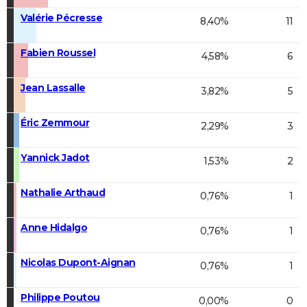
Valérie Pécresse
8,40%
11
Fabien Roussel
4,58%
6
Jean Lassalle
3,82%
5
Éric Zemmour
2,29%
3
Yannick Jadot
1,53%
2
Nathalie Arthaud
0,76%
1
Anne Hidalgo
0,76%
1
Nicolas Dupont-Aignan
0,76%
1
Philippe Poutou
0,00%
0