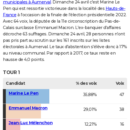
municipales à Aumerval
. Dimanche 24 avril c'est Marine Le
Pen qui est ressortie victorieuse dans la localité des
Hauts-de-
France
à l'occasion de la finale de l'élection présidentielle 2022.
Avec 64 voix, la députée de la 11e circonscription du Pas-de-
Calais surclasse Emmanuel Macron. L'ex-banquier d'affaires
décroche 63 suffrages. Dimanche 24 avril, 28 personnes n'ont
pas pris part au scrutin sur les 161 inscrits sur les listes
électorales à Aumerval. Le taux d'abstention s'élève donc à 17%
au niveau communal. Par rapport à 2017, ce taux reste en
hausse de 4,0 points.
TOUR 1
Candidat
% des voix
Voix
Marine Le Pen
35,88%
47
Emmanuel Macron
29,01%
38
Jean-Luc Mélenchon
12,21%
16