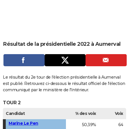
City break
Voyage de noces
Climat
Destinations
Voyage nature
Forum
+
PHOTO
GUIDES D'ACHAT
BONS PLANS
CARTE DE VOEUX
Résultat de la présidentielle 2022 à Aumerval
Carte Bonne année
Carte Pâques
Carte de Noël
Carte Saint-Valentin
Carte d'anniversaire
DICTIONNAIRE
Biographies
Expressions
Dictionnaire
Citations
Proverbes
PROGRAMME TV
COPAINS D'AVANT
Le résultat du 2e tour de l'élection présidentielle à Aumerval
est publié. Retrouvez ci-dessous le résultat officiel de l'élection
Se connecter
Collèges
Universités
Service militaire
S'inscrire
Lycées
Primaires
Entreprises
Avis de recherche
AVIS DE DÉCÈS
communiqué par le ministère de l'Intérieur.
FORUM
TOUR 2
Lifestyle
Sport
Television
Cinema
Bricolage
Culture
Auto
Voyage
Candidat
% des voix
Voix
Marine Le Pen
50,39%
64