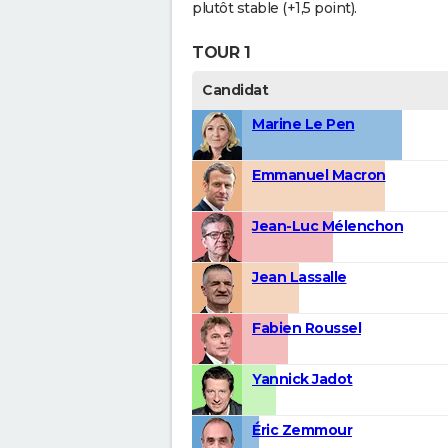
plutôt stable (+1,5 point).
TOUR 1
Candidat
Marine Le Pen
Emmanuel Macron
Jean-Luc Mélenchon
Jean Lassalle
Fabien Roussel
Yannick Jadot
Éric Zemmour