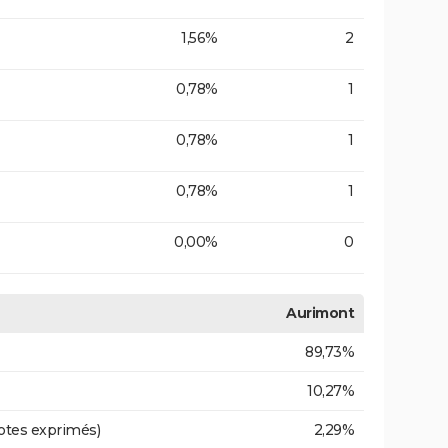
1,56%
2
0,78%
1
0,78%
1
0,78%
1
0,00%
0
Aurimont
89,73%
10,27%
otes exprimés)
2,29%