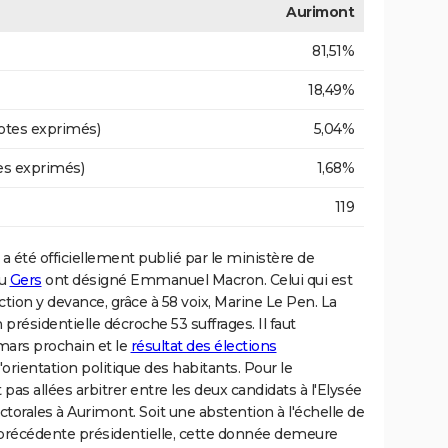
Aurimont
81,51%
18,49%
otes exprimés)
5,04%
es exprimés)
1,68%
119
a été officiellement publié par le ministère de
du
Gers
ont désigné Emmanuel Macron. Celui qui est
ction y devance, grâce à 58 voix, Marine Le Pen. La
n présidentielle décroche 53 suffrages. Il faut
mars prochain et le
résultat des élections
'orientation politique des habitants. Pour le
as allées arbitrer entre les deux candidats à l'Elysée
lectorales à Aurimont. Soit une abstention à l'échelle de
 précédente présidentielle, cette donnée demeure