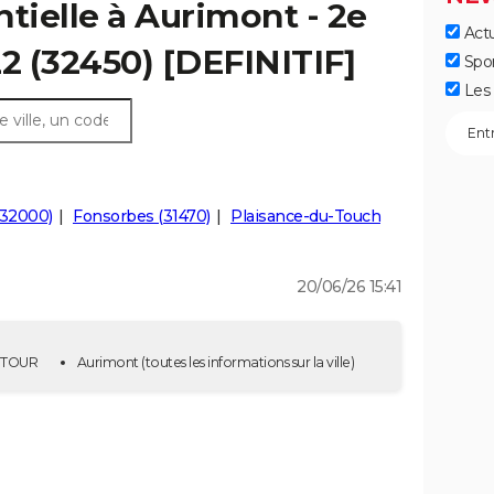
ntielle à Aurimont - 2e
Actu
22 (32450) [DEFINITIF]
Spo
Les 
(32000)
Fonsorbes (31470)
Plaisance-du-Touch
20/06/26 15:41
E TOUR
Aurimont
(toutes les informations sur la ville)