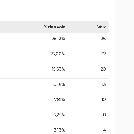
% des voix
Voix
28,13%
36
25,00%
32
15,63%
20
10,16%
13
7,81%
10
6,25%
8
3,13%
4