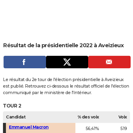
City break
Voyage de noces
Climat
Destinations
Voyage nature
Forum
+
PHOTO
GUIDES D'ACHAT
BONS PLANS
CARTE DE VOEUX
Résultat de la présidentielle 2022 à Aveizieux
Carte Bonne année
Carte Pâques
Carte de Noël
Carte Saint-Valentin
Carte d'anniversaire
DICTIONNAIRE
Biographies
Expressions
Dictionnaire
Citations
Proverbes
PROGRAMME TV
COPAINS D'AVANT
Le résultat du 2e tour de l'élection présidentielle à Aveizieux
est publié. Retrouvez ci-dessous le résultat officiel de l'élection
Se connecter
Collèges
Universités
Service militaire
S'inscrire
Lycées
Primaires
Entreprises
Avis de recherche
AVIS DE DÉCÈS
communiqué par le ministère de l'Intérieur.
FORUM
TOUR 2
Lifestyle
Sport
Television
Cinema
Bricolage
Culture
Auto
Voyage
Candidat
% des voix
Voix
Emmanuel Macron
56,41%
519