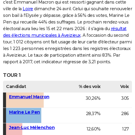
c'est Emmanuel Macron qui est ressorti gagnant dans cette
ville de la
Loire
dimanche 24 avril. Celui qui souhaite renouveler
son bail à l'Elysée y dépasse, grâce à 56% des votes, Marine Le
Pen qui recueille 44% des suffrages. Le prochain rendez-vous
électoral aura lieu les 15 et 22 mars 2026 : il s'agira du
résultat
des élections municipales à Aveizieux
. A l'occasion du second
tour, 1 012 citoyens ont fait usage de leur carte d'électeur parmi
les 1 223 personnes enregistrées dans les registres électoraux
à Aveizieux. Le taux de participation atteint ainsi 83%. Par
rapport à 2017, cet indicateur régresse de 3,21 points.
TOUR 1
Candidat
% des voix
Voix
Emmanuel Macron
30,26%
305
Marine Le Pen
28,37%
286
Jean-Luc Mélenchon
12,60%
127