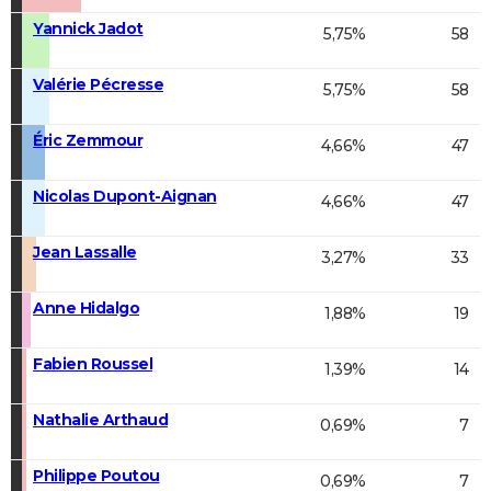
Yannick Jadot
5,75%
58
Valérie Pécresse
5,75%
58
Éric Zemmour
4,66%
47
Nicolas Dupont-Aignan
4,66%
47
Jean Lassalle
3,27%
33
Anne Hidalgo
1,88%
19
Fabien Roussel
1,39%
14
Nathalie Arthaud
0,69%
7
Philippe Poutou
0,69%
7