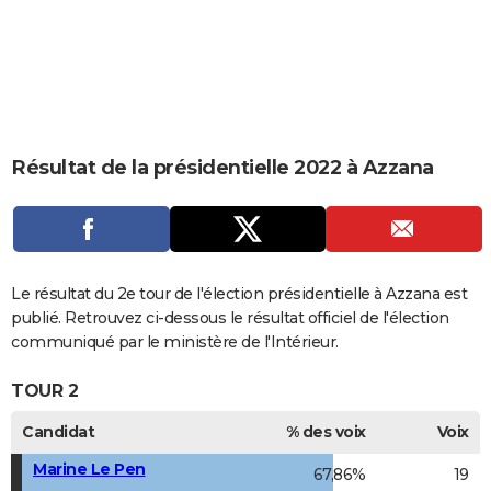
City break
Voyage de noces
Climat
Destinations
Voyage nature
Forum
+
PHOTO
GUIDES D'ACHAT
BONS PLANS
CARTE DE VOEUX
Résultat de la présidentielle 2022 à Azzana
Carte Bonne année
Carte Pâques
Carte de Noël
Carte Saint-Valentin
Carte d'anniversaire
DICTIONNAIRE
Biographies
Expressions
Dictionnaire
Citations
Proverbes
PROGRAMME TV
COPAINS D'AVANT
Le résultat du 2e tour de l'élection présidentielle à Azzana est
publié. Retrouvez ci-dessous le résultat officiel de l'élection
Se connecter
Collèges
Universités
Service militaire
S'inscrire
Lycées
Primaires
Entreprises
Avis de recherche
AVIS DE DÉCÈS
communiqué par le ministère de l'Intérieur.
FORUM
TOUR 2
Lifestyle
Sport
Television
Cinema
Bricolage
Culture
Auto
Voyage
Candidat
% des voix
Voix
Marine Le Pen
67,86%
19