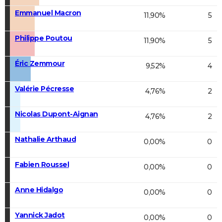
Emmanuel Macron
11,90%
5
Philippe Poutou
11,90%
5
Éric Zemmour
9,52%
4
Valérie Pécresse
4,76%
2
Nicolas Dupont-Aignan
4,76%
2
Nathalie Arthaud
0,00%
0
Fabien Roussel
0,00%
0
Anne Hidalgo
0,00%
0
Yannick Jadot
0,00%
0