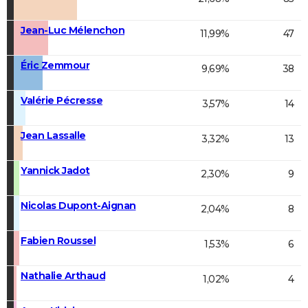
Jean-Luc Mélenchon
11,99%
47
Éric Zemmour
9,69%
38
Valérie Pécresse
3,57%
14
Jean Lassalle
3,32%
13
Yannick Jadot
2,30%
9
Nicolas Dupont-Aignan
2,04%
8
Fabien Roussel
1,53%
6
Nathalie Arthaud
1,02%
4