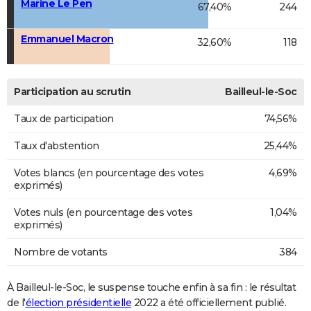
Marine Le Pen
67,40%
244
Emmanuel Macron
32,60%
118
Participation au scrutin
Bailleul-le-Soc
Taux de participation
74,56%
Taux d'abstention
25,44%
Votes blancs (en pourcentage des votes
4,69%
exprimés)
Votes nuls (en pourcentage des votes
1,04%
exprimés)
Nombre de votants
384
À Bailleul-le-Soc, le suspense touche enfin à sa fin : le résultat
de l'
élection présidentielle
2022 a été officiellement publié.