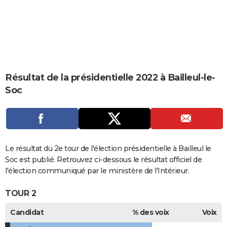
City break
Voyage de noces
Climat
Destinations
Voyage nature
Forum
+
PHOTO
GUIDES D'ACHAT
BONS PLANS
CARTE DE VOEUX
Résultat de la présidentielle 2022 à Bailleul-le-
Soc
Carte Bonne année
Carte Pâques
Carte de Noël
Carte Saint-Valentin
Carte d'anniversaire
DICTIONNAIRE
Biographies
Expressions
Dictionnaire
Citations
Proverbes
PROGRAMME TV
COPAINS D'AVANT
Le résultat du 2e tour de l'élection présidentielle à Bailleul le
Se connecter
Collèges
Universités
Service militaire
S'inscrire
Lycées
Primaires
Entreprises
Avis de recherche
AVIS DE DÉCÈS
Soc est publié. Retrouvez ci-dessous le résultat officiel de
l'élection communiqué par le ministère de l'Intérieur.
FORUM
TOUR 2
Lifestyle
Sport
Television
Cinema
Bricolage
Culture
Auto
Voyage
Candidat
% des voix
Voix