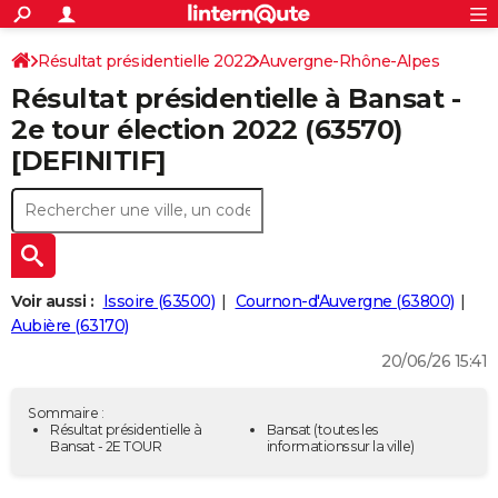
ACTUALITÉS
Connexion
S'inscrire
Résultat présidentielle 2022
Auvergne-Rhône-Alpes
Rechercher
Société
Education
Villes
Politique
Faits Divers
Monde
+
SPORT
Résultat présidentielle à Bansat -
Puy-de-Dôme
Football
Cyclisme
Forum
Coupe du monde 2026
Tennis
Rugby
CULTURE
2e tour élection 2022 (63570)
[DEFINITIF]
TNT
Cinéma
Musique
Programme TV
Streaming
Sorties cinéma
+
FINANCE
Impôts
Immobilier
Banque
Crédit
Retraite
Epargne
Risques naturels par ville
Assurance
AUTO
Réserver un essai
Berlines
Forum auto
Essais
Citadines
SUV
+
HIGH-TECH
Meilleur smartphone
Ordinateurs
Guide high-tech
Mobiles
Internet
Jeux vidéo
+
BRICOLAGE
Voir aussi :
Issoire (63500)
Cournon-d'Auvergne (63800)
Aubière (63170)
Aménagement intérieur
Cuisine
Jardinage
+
Forum
Extérieur
Salle de bains
Rangement
WEEK-END
20/06/26 15:41
Escapades
Expositions
Week-end nature
Guides de France
Patrimoine
Musées
+
LIFESTYLE
Sommaire :
Bien-être
Mode
+
Art de vivre
Loisirs
Modes de vie
Résultat présidentielle à
Bansat
(toutes les
SANTE
Bansat - 2E TOUR
informations sur la ville)
Guide de la santé
Médicaments
+
Alimentation
Maladies
Sommeil
VOYAGE