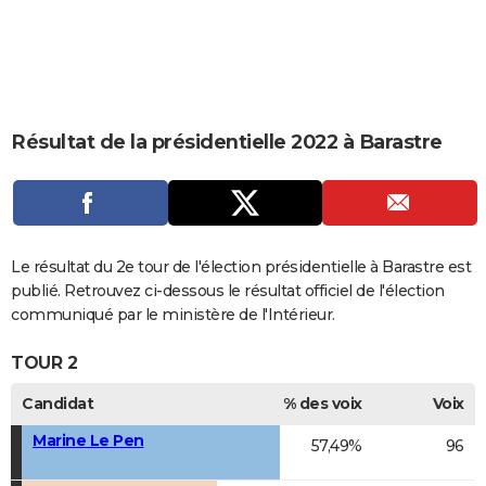
City break
Voyage de noces
Climat
Destinations
Voyage nature
Forum
+
PHOTO
GUIDES D'ACHAT
BONS PLANS
Résultat de la présidentielle 2022 à Barastre
CARTE DE VOEUX
Carte Bonne année
Carte Pâques
Carte de Noël
Carte Saint-Valentin
Carte d'anniversaire
DICTIONNAIRE
Biographies
Expressions
Dictionnaire
Citations
Proverbes
PROGRAMME TV
Le résultat du 2e tour de l'élection présidentielle à Barastre est
COPAINS D'AVANT
publié. Retrouvez ci-dessous le résultat officiel de l'élection
communiqué par le ministère de l'Intérieur.
Se connecter
Collèges
Universités
Service militaire
S'inscrire
Lycées
Primaires
Entreprises
Avis de recherche
AVIS DE DÉCÈS
TOUR 2
FORUM
Candidat
% des voix
Voix
Lifestyle
Sport
Television
Cinema
Bricolage
Culture
Auto
Voyage
Marine Le Pen
57,49%
96