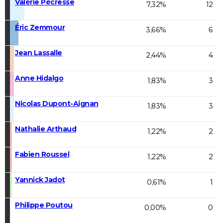
Valérie Pécresse
7,32%
12
Éric Zemmour
3,66%
6
Jean Lassalle
2,44%
4
Anne Hidalgo
1,83%
3
Nicolas Dupont-Aignan
1,83%
3
Nathalie Arthaud
1,22%
2
Fabien Roussel
1,22%
2
Yannick Jadot
0,61%
1
Philippe Poutou
0,00%
0