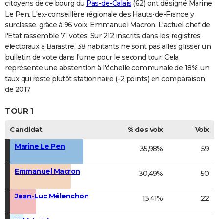
citoyens de ce bourg du
Pas-de-Calais
(62) ont désigné Marine
Le Pen. L'ex-conseillère régionale des Hauts-de-France y
surclasse, grâce à 96 voix, Emmanuel Macron. L'actuel chef de
l'Etat rassemble 71 votes. Sur 212 inscrits dans les registres
électoraux à Barastre, 38 habitants ne sont pas allés glisser un
bulletin de vote dans l'urne pour le second tour. Cela
représente une abstention à l'échelle communale de 18%, un
taux qui reste plutôt stationnaire (-2 points) en comparaison
de 2017.
TOUR 1
Candidat
% des voix
Voix
Marine Le Pen
35,98%
59
Emmanuel Macron
30,49%
50
Jean-Luc Mélenchon
13,41%
22