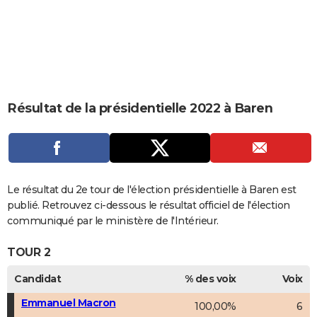
City break
Voyage de noces
Climat
Destinations
Voyage nature
Forum
+
PHOTO
GUIDES D'ACHAT
BONS PLANS
CARTE DE VOEUX
Résultat de la présidentielle 2022 à Baren
Carte Bonne année
Carte Pâques
Carte de Noël
Carte Saint-Valentin
Carte d'anniversaire
DICTIONNAIRE
Biographies
Expressions
Dictionnaire
Citations
Proverbes
PROGRAMME TV
COPAINS D'AVANT
Le résultat du 2e tour de l'élection présidentielle à Baren est
publié. Retrouvez ci-dessous le résultat officiel de l'élection
Se connecter
Collèges
Universités
Service militaire
S'inscrire
Lycées
Primaires
Entreprises
Avis de recherche
AVIS DE DÉCÈS
communiqué par le ministère de l'Intérieur.
FORUM
TOUR 2
Lifestyle
Sport
Television
Cinema
Bricolage
Culture
Auto
Voyage
Candidat
% des voix
Voix
Emmanuel Macron
100,00%
6