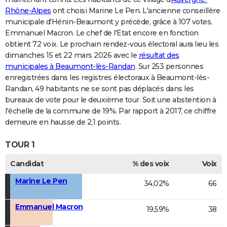
Rhône-Alpes
ont choisi Marine Le Pen. L'ancienne conseillère
municipale d'Hénin-Beaumont y précède, grâce à 107 votes,
Emmanuel Macron. Le chef de l'Etat encore en fonction
obtient 72 voix. Le prochain rendez-vous électoral aura lieu les
dimanches 15 et 22 mars 2026 avec le
résultat des
municipales à Beaumont-lès-Randan
. Sur 253 personnes
enregistrées dans les registres électoraux à Beaumont-lès-
Randan, 49 habitants ne se sont pas déplacés dans les
bureaux de vote pour le deuxième tour. Soit une abstention à
l'échelle de la commune de 19%. Par rapport à 2017, ce chiffre
demeure en hausse de 2,1 points.
TOUR 1
Candidat
% des voix
Voix
Marine Le Pen
34,02%
66
Emmanuel Macron
19,59%
38