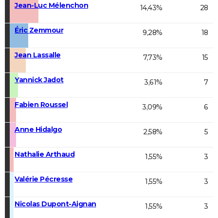
Jean-Luc Mélenchon
14,43%
28
Éric Zemmour
9,28%
18
Jean Lassalle
7,73%
15
Yannick Jadot
3,61%
7
Fabien Roussel
3,09%
6
Anne Hidalgo
2,58%
5
Nathalie Arthaud
1,55%
3
Valérie Pécresse
1,55%
3
Nicolas Dupont-Aignan
1,55%
3