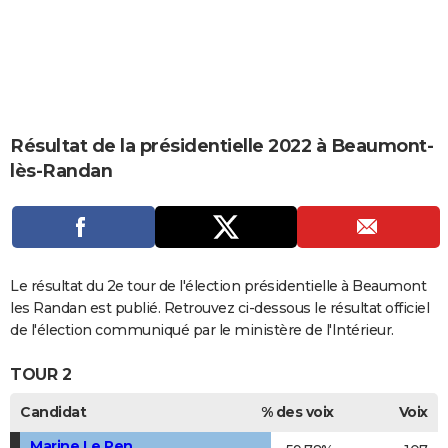
City break
Voyage de noces
Climat
Destinations
Voyage nature
Forum
+
PHOTO
GUIDES D'ACHAT
BONS PLANS
Résultat de la présidentielle 2022 à Beaumont-
CARTE DE VOEUX
lès-Randan
Carte Bonne année
Carte Pâques
Carte de Noël
Carte Saint-Valentin
Carte d'anniversaire
DICTIONNAIRE
Biographies
Expressions
Dictionnaire
Citations
Proverbes
PROGRAMME TV
COPAINS D'AVANT
Le résultat du 2e tour de l'élection présidentielle à Beaumont
Se connecter
Collèges
Universités
Service militaire
S'inscrire
Lycées
Primaires
Entreprises
Avis de recherche
les Randan est publié. Retrouvez ci-dessous le résultat officiel
AVIS DE DÉCÈS
de l'élection communiqué par le ministère de l'Intérieur.
FORUM
TOUR 2
Lifestyle
Sport
Television
Cinema
Bricolage
Culture
Auto
Voyage
Candidat
% des voix
Voix
Marine Le Pen