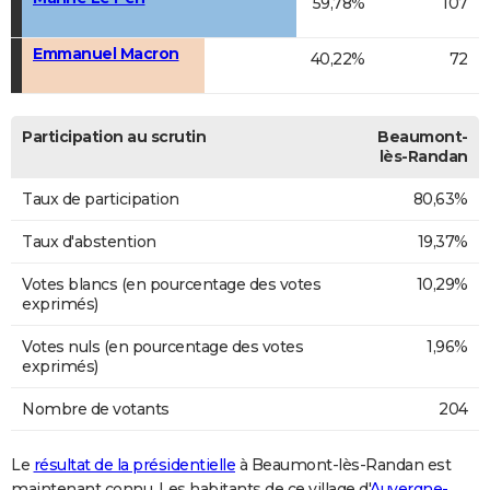
59,78%
107
Emmanuel Macron
40,22%
72
Participation au scrutin
Beaumont-
lès-Randan
Taux de participation
80,63%
Taux d'abstention
19,37%
Votes blancs (en pourcentage des votes
10,29%
exprimés)
Votes nuls (en pourcentage des votes
1,96%
exprimés)
Nombre de votants
204
Le
résultat de la présidentielle
à Beaumont-lès-Randan est
maintenant connu. Les habitants de ce village d'
Auvergne-