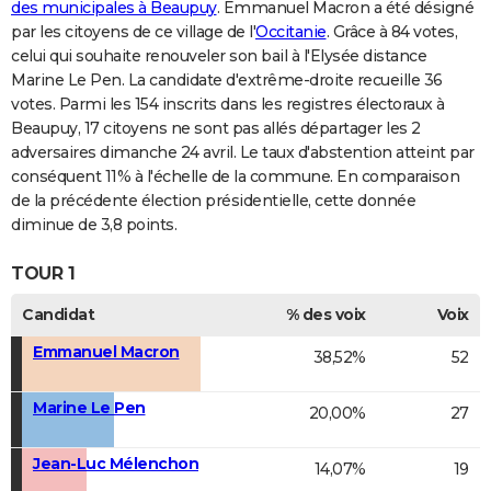
des municipales à Beaupuy
. Emmanuel Macron a été désigné
par les citoyens de ce village de l'
Occitanie
. Grâce à 84 votes,
celui qui souhaite renouveler son bail à l'Elysée distance
Marine Le Pen. La candidate d'extrême-droite recueille 36
votes. Parmi les 154 inscrits dans les registres électoraux à
Beaupuy, 17 citoyens ne sont pas allés départager les 2
adversaires dimanche 24 avril. Le taux d'abstention atteint par
conséquent 11% à l'échelle de la commune. En comparaison
de la précédente élection présidentielle, cette donnée
diminue de 3,8 points.
TOUR 1
Candidat
% des voix
Voix
Emmanuel Macron
38,52%
52
Marine Le Pen
20,00%
27
Jean-Luc Mélenchon
14,07%
19