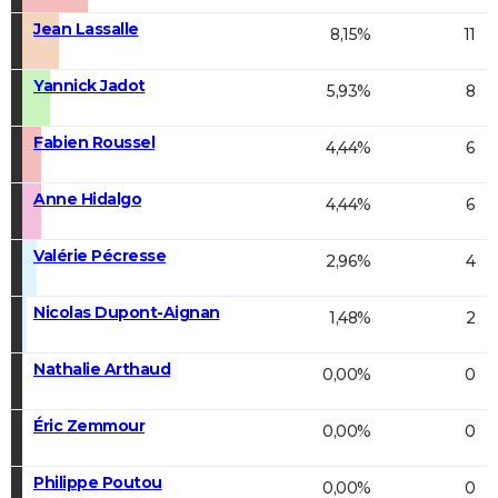
Jean Lassalle
8,15%
11
Yannick Jadot
5,93%
8
Fabien Roussel
4,44%
6
Anne Hidalgo
4,44%
6
Valérie Pécresse
2,96%
4
Nicolas Dupont-Aignan
1,48%
2
Nathalie Arthaud
0,00%
0
Éric Zemmour
0,00%
0
Philippe Poutou
0,00%
0