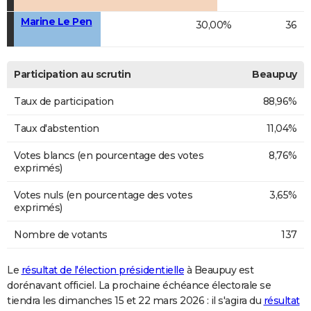
Marine Le Pen
30,00%
36
Participation au scrutin
Beaupuy
Taux de participation
88,96%
Taux d'abstention
11,04%
Votes blancs (en pourcentage des votes
8,76%
exprimés)
Votes nuls (en pourcentage des votes
3,65%
exprimés)
Nombre de votants
137
Le
résultat de l'élection présidentielle
à Beaupuy est
dorénavant officiel. La prochaine échéance électorale se
tiendra les dimanches 15 et 22 mars 2026 : il s'agira du
résultat