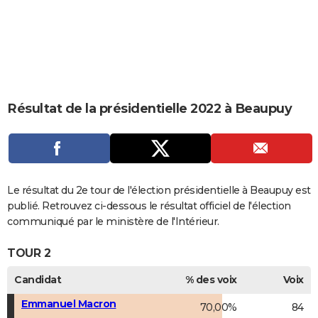
City break
Voyage de noces
Climat
Destinations
Voyage nature
Forum
+
PHOTO
GUIDES D'ACHAT
BONS PLANS
CARTE DE VOEUX
Résultat de la présidentielle 2022 à Beaupuy
Carte Bonne année
Carte Pâques
Carte de Noël
Carte Saint-Valentin
Carte d'anniversaire
DICTIONNAIRE
Biographies
Expressions
Dictionnaire
Citations
Proverbes
PROGRAMME TV
COPAINS D'AVANT
Le résultat du 2e tour de l'élection présidentielle à Beaupuy est
publié. Retrouvez ci-dessous le résultat officiel de l'élection
Se connecter
Collèges
Universités
Service militaire
S'inscrire
Lycées
Primaires
Entreprises
Avis de recherche
AVIS DE DÉCÈS
communiqué par le ministère de l'Intérieur.
FORUM
TOUR 2
Lifestyle
Sport
Television
Cinema
Bricolage
Culture
Auto
Voyage
Candidat
% des voix
Voix
Emmanuel Macron
70,00%
84