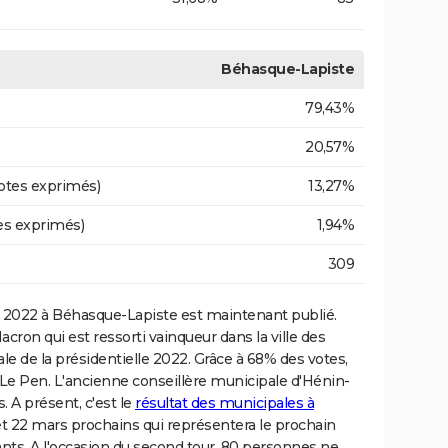
Béhasque-Lapiste
79,43%
20,57%
otes exprimés)
13,27%
es exprimés)
1,94%
309
2022 à Béhasque-Lapiste est maintenant publié.
on qui est ressorti vainqueur dans la ville des
nale de la présidentielle 2022. Grâce à 68% des votes,
e Le Pen. L'ancienne conseillère municipale d'Hénin-
 A présent, c'est le
résultat des municipales à
t 22 mars prochains qui représentera le prochain
nts. A l'occasion du second tour, 80 personnes ne