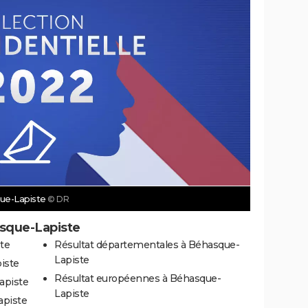
que-Lapiste
© DR
asque-Lapiste
te
Résultat départementales à Béhasque-
Lapiste
iste
Résultat européennes à Béhasque-
apiste
Lapiste
apiste