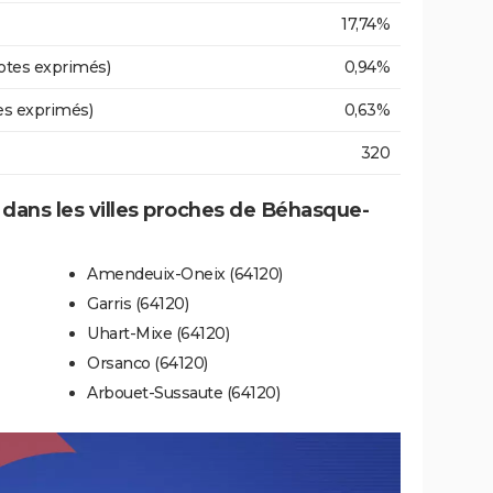
17,74%
otes exprimés)
0,94%
es exprimés)
0,63%
320
e dans les villes proches de Béhasque-
Amendeuix-Oneix (64120)
Garris (64120)
Uhart-Mixe (64120)
Orsanco (64120)
Arbouet-Sussaute (64120)