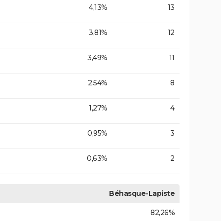
4,13%
13
3,81%
12
3,49%
11
2,54%
8
1,27%
4
0,95%
3
0,63%
2
Béhasque-Lapiste
82,26%