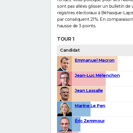
sont pas allées glisser un bulletin de 
registres électoraux à Béhasque-Lapi
par conséquent 21%. En comparaison d
hausse de 3 points.
TOUR 1
Candidat
Emmanuel Macron
Jean-Luc Mélenchon
Jean Lassalle
Marine Le Pen
Éric Zemmour