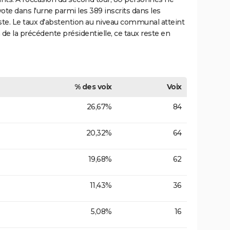
vote dans l'urne parmi les 389 inscrits dans les
ste. Le taux d'abstention au niveau communal atteint
e la précédente présidentielle, ce taux reste en
% des voix
Voix
26,67%
84
20,32%
64
19,68%
62
11,43%
36
5,08%
16