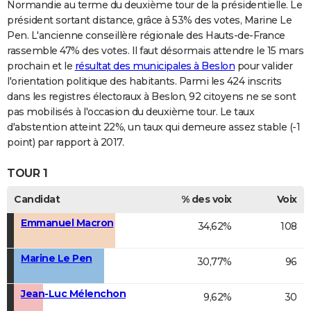
Normandie au terme du deuxième tour de la présidentielle. Le
président sortant distance, grâce à 53% des votes, Marine Le
Pen. L'ancienne conseillère régionale des Hauts-de-France
rassemble 47% des votes. Il faut désormais attendre le 15 mars
prochain et le
résultat des municipales à Beslon
pour valider
l'orientation politique des habitants. Parmi les 424 inscrits
dans les registres électoraux à Beslon, 92 citoyens ne se sont
pas mobilisés à l'occasion du deuxième tour. Le taux
d'abstention atteint 22%, un taux qui demeure assez stable (-1
point) par rapport à 2017.
TOUR 1
Candidat
% des voix
Voix
Emmanuel Macron
34,62%
108
Marine Le Pen
30,77%
96
Jean-Luc Mélenchon
9,62%
30