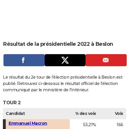
City break
Voyage de noces
Climat
Destinations
Voyage nature
Forum
+
PHOTO
GUIDES D'ACHAT
BONS PLANS
CARTE DE VOEUX
Résultat de la présidentielle 2022 à Beslon
Carte Bonne année
Carte Pâques
Carte de Noël
Carte Saint-Valentin
Carte d'anniversaire
DICTIONNAIRE
Biographies
Expressions
Dictionnaire
Citations
Proverbes
PROGRAMME TV
COPAINS D'AVANT
Le résultat du 2e tour de l'élection présidentielle à Beslon est
publié. Retrouvez ci-dessous le résultat officiel de l'élection
Se connecter
Collèges
Universités
Service militaire
S'inscrire
Lycées
Primaires
Entreprises
Avis de recherche
AVIS DE DÉCÈS
communiqué par le ministère de l'Intérieur.
FORUM
TOUR 2
Lifestyle
Sport
Television
Cinema
Bricolage
Culture
Auto
Voyage
Candidat
% des voix
Voix
Emmanuel Macron
53,21%
166