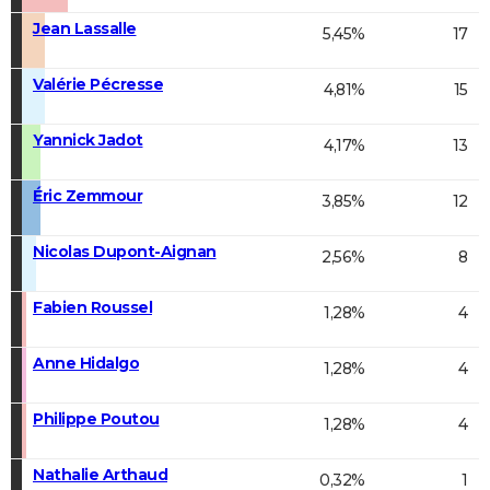
Jean Lassalle
5,45%
17
Valérie Pécresse
4,81%
15
Yannick Jadot
4,17%
13
Éric Zemmour
3,85%
12
Nicolas Dupont-Aignan
2,56%
8
Fabien Roussel
1,28%
4
Anne Hidalgo
1,28%
4
Philippe Poutou
1,28%
4
Nathalie Arthaud
0,32%
1