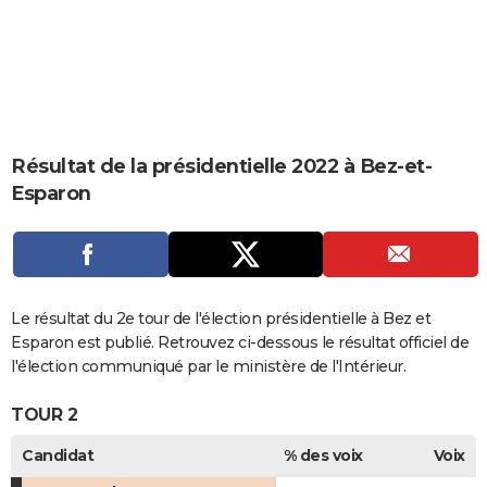
City break
Voyage de noces
Climat
Destinations
Voyage nature
Forum
+
PHOTO
GUIDES D'ACHAT
BONS PLANS
CARTE DE VOEUX
Résultat de la présidentielle 2022 à Bez-et-
Esparon
Carte Bonne année
Carte Pâques
Carte de Noël
Carte Saint-Valentin
Carte d'anniversaire
DICTIONNAIRE
Biographies
Expressions
Dictionnaire
Citations
Proverbes
PROGRAMME TV
COPAINS D'AVANT
Le résultat du 2e tour de l'élection présidentielle à Bez et
Se connecter
Collèges
Universités
Service militaire
S'inscrire
Lycées
Primaires
Entreprises
Avis de recherche
AVIS DE DÉCÈS
Esparon est publié. Retrouvez ci-dessous le résultat officiel de
l'élection communiqué par le ministère de l'Intérieur.
FORUM
TOUR 2
Lifestyle
Sport
Television
Cinema
Bricolage
Culture
Auto
Voyage
Candidat
% des voix
Voix