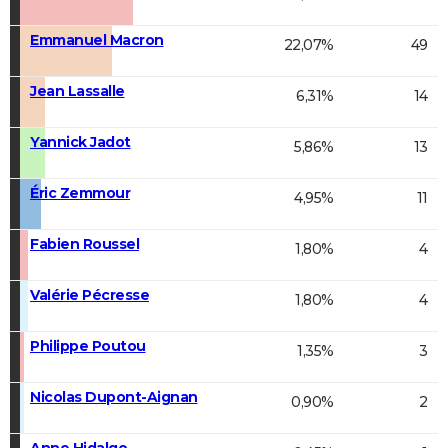
Emmanuel Macron
22,07%
49
Jean Lassalle
6,31%
14
Yannick Jadot
5,86%
13
Éric Zemmour
4,95%
11
Fabien Roussel
1,80%
4
Valérie Pécresse
1,80%
4
Philippe Poutou
1,35%
3
Nicolas Dupont-Aignan
0,90%
2
Anne Hidalgo