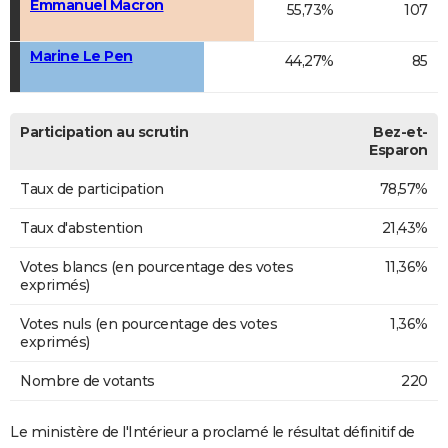
Emmanuel Macron
55,73%
107
Marine Le Pen
44,27%
85
Participation au scrutin
Bez-et-
Esparon
Taux de participation
78,57%
Taux d'abstention
21,43%
Votes blancs (en pourcentage des votes
11,36%
exprimés)
Votes nuls (en pourcentage des votes
1,36%
exprimés)
Nombre de votants
220
Le ministère de l'Intérieur a proclamé le résultat définitif de