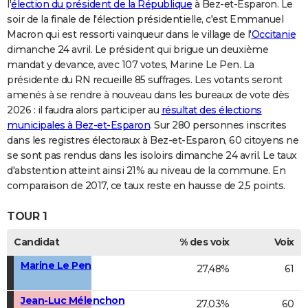
l'
élection du président de la République
à Bez-et-Esparon. Le
soir de la finale de l'élection présidentielle, c'est Emmanuel
Macron qui est ressorti vainqueur dans le village de l'
Occitanie
dimanche 24 avril. Le président qui brigue un deuxième
mandat y devance, avec 107 votes, Marine Le Pen. La
présidente du RN recueille 85 suffrages. Les votants seront
amenés à se rendre à nouveau dans les bureaux de vote dès
2026 : il faudra alors participer au
résultat des élections
municipales à Bez-et-Esparon
. Sur 280 personnes inscrites
dans les registres électoraux à Bez-et-Esparon, 60 citoyens ne
se sont pas rendus dans les isoloirs dimanche 24 avril. Le taux
d'abstention atteint ainsi 21% au niveau de la commune. En
comparaison de 2017, ce taux reste en hausse de 2,5 points.
TOUR 1
Candidat
% des voix
Voix
Marine Le Pen
27,48%
61
Jean-Luc Mélenchon
27,03%
60