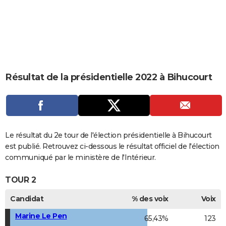
City break
Voyage de noces
Climat
Destinations
Voyage nature
Forum
+
PHOTO
GUIDES D'ACHAT
BONS PLANS
CARTE DE VOEUX
Résultat de la présidentielle 2022 à Bihucourt
Carte Bonne année
Carte Pâques
Carte de Noël
Carte Saint-Valentin
Carte d'anniversaire
DICTIONNAIRE
Biographies
Expressions
Dictionnaire
Citations
Proverbes
PROGRAMME TV
COPAINS D'AVANT
Le résultat du 2e tour de l'élection présidentielle à Bihucourt
est publié. Retrouvez ci-dessous le résultat officiel de l'élection
Se connecter
Collèges
Universités
Service militaire
S'inscrire
Lycées
Primaires
Entreprises
Avis de recherche
AVIS DE DÉCÈS
communiqué par le ministère de l'Intérieur.
FORUM
TOUR 2
Lifestyle
Sport
Television
Cinema
Bricolage
Culture
Auto
Voyage
Candidat
% des voix
Voix
Marine Le Pen
65,43%
123