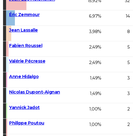
15,92%
32
Éric Zemmour
6,97%
14
Jean Lassalle
3,98%
8
Fabien Roussel
2,49%
5
Valérie Pécresse
2,49%
5
Anne Hidalgo
1,49%
3
Nicolas Dupont-Aignan
1,49%
3
Yannick Jadot
1,00%
2
Philippe Poutou
1,00%
2