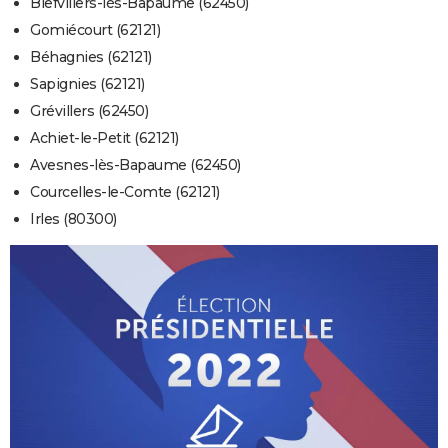
Biefvillers-lès-Bapaume (62450)
Gomiécourt (62121)
Béhagnies (62121)
Sapignies (62121)
Grévillers (62450)
Achiet-le-Petit (62121)
Avesnes-lès-Bapaume (62450)
Courcelles-le-Comte (62121)
Irles (80300)