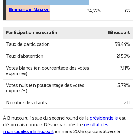
Emmanuel Macron
34,57%
65
Participation au scrutin
Bihucourt
Taux de participation
78,44%
Taux d'abstention
21,56%
Votes blancs (en pourcentage des votes
7,11%
exprimés)
Votes nuls (en pourcentage des votes
3,79%
exprimés)
Nombre de votants
211
À Bihucourt, l'issue du second round de la
présidentielle
est
désormais connue. Désormais, c'est le
résultat des
municipales à Bihucourt
en mars 2026 qui constituera la