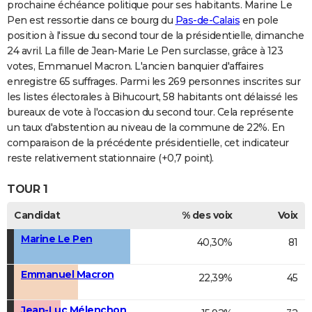
prochaine échéance politique pour ses habitants. Marine Le
Pen est ressortie dans ce bourg du
Pas-de-Calais
en pole
position à l'issue du second tour de la présidentielle, dimanche
24 avril. La fille de Jean-Marie Le Pen surclasse, grâce à 123
votes, Emmanuel Macron. L'ancien banquier d'affaires
enregistre 65 suffrages. Parmi les 269 personnes inscrites sur
les listes électorales à Bihucourt, 58 habitants ont délaissé les
bureaux de vote à l'occasion du second tour. Cela représente
un taux d'abstention au niveau de la commune de 22%. En
comparaison de la précédente présidentielle, cet indicateur
reste relativement stationnaire (+0,7 point).
TOUR 1
Candidat
% des voix
Voix
Marine Le Pen
40,30%
81
Emmanuel Macron
22,39%
45
Jean-Luc Mélenchon