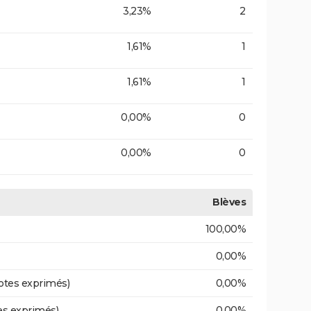
3,23%
2
1,61%
1
1,61%
1
0,00%
0
0,00%
0
Blèves
100,00%
0,00%
otes exprimés)
0,00%
es exprimés)
0,00%