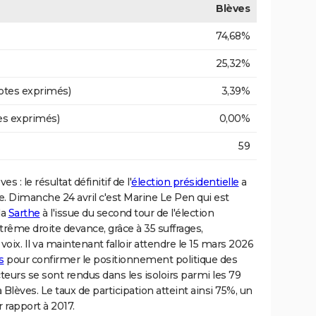
Blèves
74,68%
25,32%
otes exprimés)
3,39%
es exprimés)
0,00%
59
s : le résultat définitif de l'
élection présidentielle
a
. Dimanche 24 avril c'est Marine Le Pen qui est
la
Sarthe
à l'issue du second tour de l'élection
trême droite devance, grâce à 35 suffrages,
x. Il va maintenant falloir attendre le 15 mars 2026
s
pour confirmer le positionnement politique des
cteurs se sont rendus dans les isoloirs parmi les 79
à Blèves. Le taux de participation atteint ainsi 75%, un
r rapport à 2017.