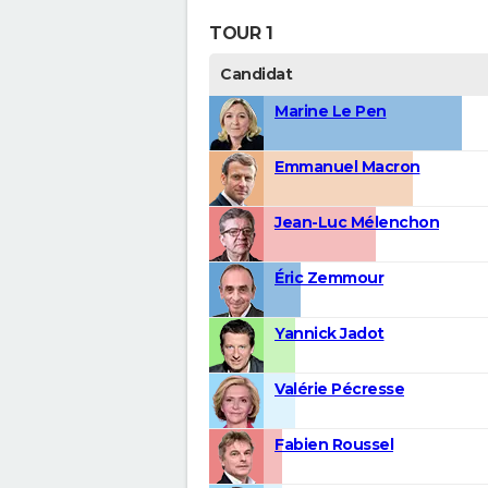
TOUR 1
Candidat
Marine Le Pen
Emmanuel Macron
Jean-Luc Mélenchon
Éric Zemmour
Yannick Jadot
Valérie Pécresse
Fabien Roussel