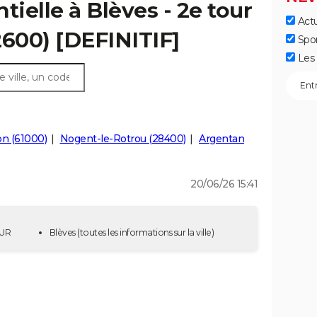
tielle à Blèves - 2e tour
Actu
2600) [DEFINITIF]
Spo
Les 
n (61000)
Nogent-le-Rotrou (28400)
Argentan
20/06/26 15:41
OUR
Blèves
(toutes les informations sur la ville)