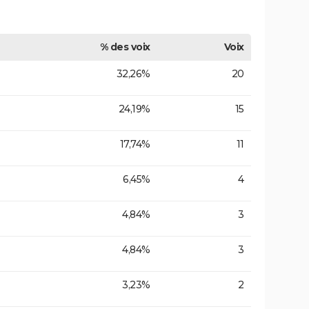
% des voix
Voix
32,26%
20
24,19%
15
17,74%
11
6,45%
4
4,84%
3
4,84%
3
3,23%
2