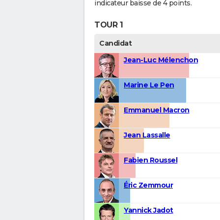
indicateur baisse de 4 points.
TOUR 1
Candidat
Jean-Luc Mélenchon
Marine Le Pen
Emmanuel Macron
Jean Lassalle
Fabien Roussel
Éric Zemmour
Yannick Jadot