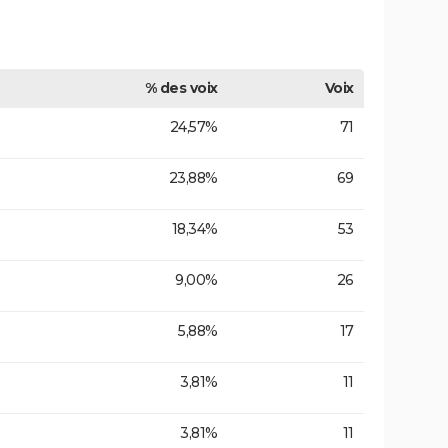
% des voix
Voix
24,57%
71
23,88%
69
18,34%
53
9,00%
26
5,88%
17
3,81%
11
3,81%
11