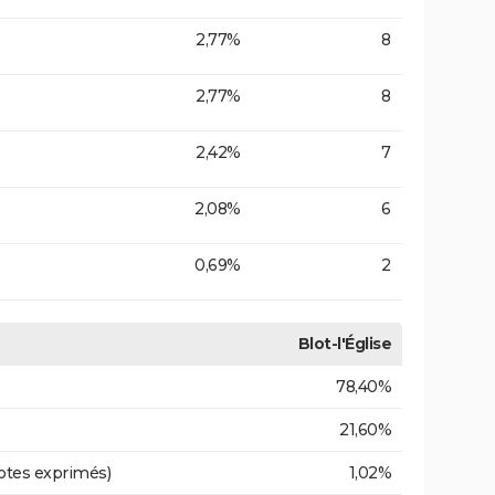
2,77%
8
2,77%
8
2,42%
7
2,08%
6
0,69%
2
Blot-l'Église
78,40%
21,60%
otes exprimés)
1,02%