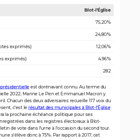
Blot-l'Église
75,20%
24,80%
otes exprimés)
12,06%
es exprimés)
4,96%
282
 présidentielle
est dorénavant connu. Au terme du
ntielle 2022, Marine Le Pen et Emmanuel Macron y
il. Chacun des deux adversaires recueille 117 voix du
ésent, c'est le
résultat des municipales à Blot-l'Église
ra la prochaine échéance politique pour ses
registrées dans les registres électoraux à Blot-
lletin de vote dans l'urne à l'occasion du second tour.
mune s'élève donc à 75%. Par rapport à 2017, cet