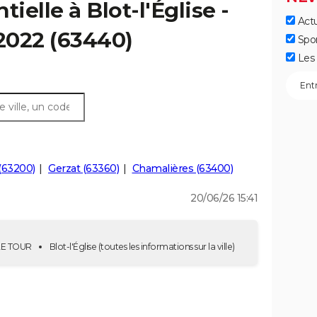
ielle à Blot-l'Église -
Actu
 2022 (63440)
Spo
Les 
(63200)
Gerzat (63360)
Chamalières (63400)
20/06/26 15:41
- 2E TOUR
Blot-l'Église
(toutes les informations sur la ville)