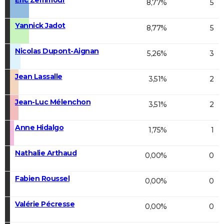
8,77%
5
Yannick Jadot
8,77%
5
Nicolas Dupont-Aignan
5,26%
3
Jean Lassalle
3,51%
2
Jean-Luc Mélenchon
3,51%
2
Anne Hidalgo
1,75%
1
Nathalie Arthaud
0,00%
0
Fabien Roussel
0,00%
0
Valérie Pécresse
0,00%
0