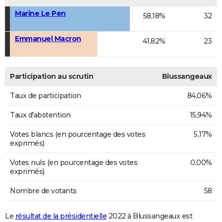
Marine Le Pen
58,18%
32
Emmanuel Macron
41,82%
23
Participation au scrutin
Blussangeaux
Taux de participation
84,06%
Taux d'abstention
15,94%
Votes blancs (en pourcentage des votes
5,17%
exprimés)
Votes nuls (en pourcentage des votes
0,00%
exprimés)
Nombre de votants
58
Le
résultat de la présidentielle
2022 à Blussangeaux est