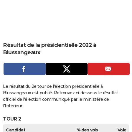
City break
Voyage de noces
Climat
Destinations
Voyage nature
Forum
+
PHOTO
GUIDES D'ACHAT
BONS PLANS
CARTE DE VOEUX
Résultat de la présidentielle 2022 à
Blussangeaux
Carte Bonne année
Carte Pâques
Carte de Noël
Carte Saint-Valentin
Carte d'anniversaire
DICTIONNAIRE
Biographies
Expressions
Dictionnaire
Citations
Proverbes
PROGRAMME TV
COPAINS D'AVANT
Le résultat du 2e tour de l'élection présidentielle à
Se connecter
Collèges
Universités
Service militaire
S'inscrire
Lycées
Primaires
Entreprises
Avis de recherche
AVIS DE DÉCÈS
Blussangeaux est publié. Retrouvez ci-dessous le résultat
officiel de l'élection communiqué par le ministère de
FORUM
l'Intérieur.
Lifestyle
Sport
Television
Cinema
Bricolage
Culture
Auto
Voyage
TOUR 2
Candidat
% des voix
Voix