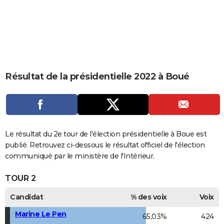
City break
Voyage de noces
Climat
Destinations
Voyage nature
Forum
+
PHOTO
GUIDES D'ACHAT
BONS PLANS
CARTE DE VOEUX
Résultat de la présidentielle 2022 à Boué
Carte Bonne année
Carte Pâques
Carte de Noël
Carte Saint-Valentin
Carte d'anniversaire
DICTIONNAIRE
Biographies
Expressions
Dictionnaire
Citations
Proverbes
PROGRAMME TV
COPAINS D'AVANT
Le résultat du 2e tour de l'élection présidentielle à Boue est
publié. Retrouvez ci-dessous le résultat officiel de l'élection
Se connecter
Collèges
Universités
Service militaire
S'inscrire
Lycées
Primaires
Entreprises
Avis de recherche
AVIS DE DÉCÈS
communiqué par le ministère de l'Intérieur.
FORUM
TOUR 2
Lifestyle
Sport
Television
Cinema
Bricolage
Culture
Auto
Voyage
Candidat
% des voix
Voix
Marine Le Pen
65,03%
424