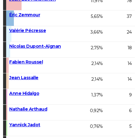
11,91%
78
Éric Zemmour
5,65%
37
Valérie Pécresse
3,66%
24
Nicolas Dupont-Aignan
2,75%
18
Fabien Roussel
2,14%
14
Jean Lassalle
2,14%
14
Anne Hidalgo
1,37%
9
Nathalie Arthaud
0,92%
6
Yannick Jadot
0,76%
5