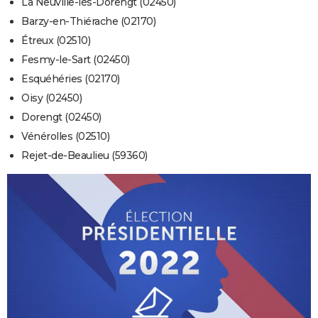
La Neuville-lès-Dorengt (02450)
Barzy-en-Thiérache (02170)
Étreux (02510)
Fesmy-le-Sart (02450)
Esquéhéries (02170)
Oisy (02450)
Dorengt (02450)
Vénérolles (02510)
Rejet-de-Beaulieu (59360)