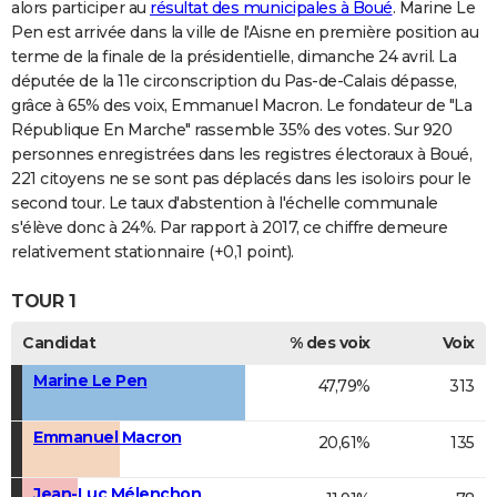
alors participer au
résultat des municipales à Boué
. Marine Le
Pen est arrivée dans la ville de l'Aisne en première position au
terme de la finale de la présidentielle, dimanche 24 avril. La
députée de la 11e circonscription du Pas-de-Calais dépasse,
grâce à 65% des voix, Emmanuel Macron. Le fondateur de "La
République En Marche" rassemble 35% des votes. Sur 920
personnes enregistrées dans les registres électoraux à Boué,
221 citoyens ne se sont pas déplacés dans les isoloirs pour le
second tour. Le taux d'abstention à l'échelle communale
s'élève donc à 24%. Par rapport à 2017, ce chiffre demeure
relativement stationnaire (+0,1 point).
TOUR 1
Candidat
% des voix
Voix
Marine Le Pen
47,79%
313
Emmanuel Macron
20,61%
135
Jean-Luc Mélenchon