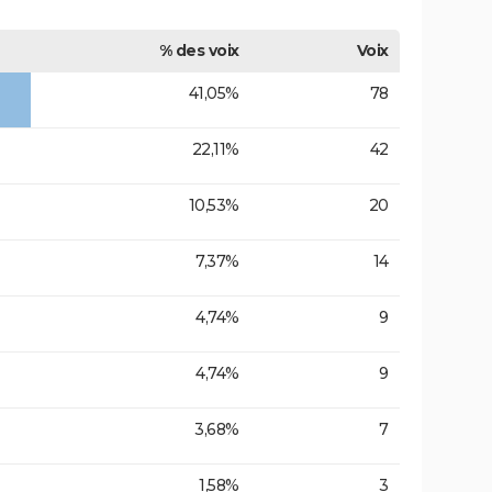
% des voix
Voix
41,05%
78
22,11%
42
10,53%
20
7,37%
14
4,74%
9
4,74%
9
3,68%
7
1,58%
3