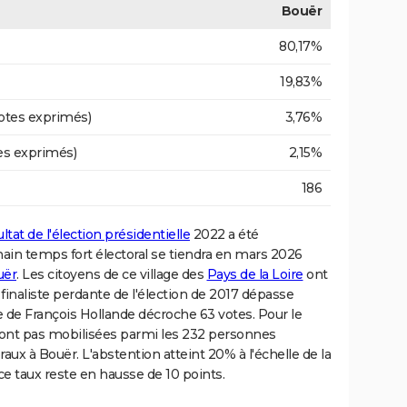
Bouër
80,17%
19,83%
otes exprimés)
3,76%
es exprimés)
2,15%
186
ltat de l'élection présidentielle
2022 a été
in temps fort électoral se tiendra en mars 2026
uër
. Les citoyens de ce village des
Pays de la Loire
ont
a finaliste perdante de l'élection de 2017 dépasse
de François Hollande décroche 63 votes. Pour le
ont pas mobilisées parmi les 232 personnes
raux à Bouër. L'abstention atteint 20% à l'échelle de la
 taux reste en hausse de 10 points.