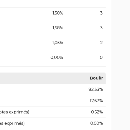
1,58%
3
1,58%
3
1,05%
2
0,00%
0
Bouër
82,33%
17,67%
otes exprimés)
0,52%
es exprimés)
0,00%