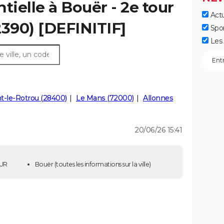
tielle à Bouër - 2e tour
Actu
2390) [DEFINITIF]
Spo
Les 
-le-Rotrou (28400)
Le Mans (72000)
Allonnes
20/06/26 15:41
OUR
Bouër
(toutes les informations sur la ville)