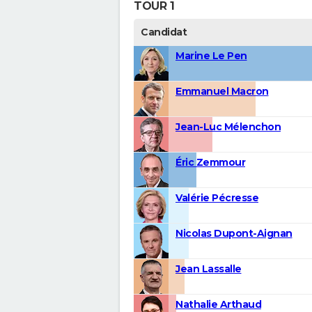
TOUR 1
Candidat
Marine Le Pen
Emmanuel Macron
Jean-Luc Mélenchon
Éric Zemmour
Valérie Pécresse
Nicolas Dupont-Aignan
Jean Lassalle
Nathalie Arthaud