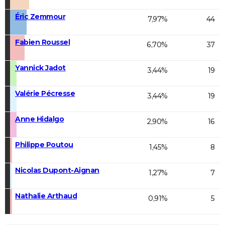
Éric Zemmour
7,97%
44
Fabien Roussel
6,70%
37
Yannick Jadot
3,44%
19
Valérie Pécresse
3,44%
19
Anne Hidalgo
2,90%
16
Philippe Poutou
1,45%
8
Nicolas Dupont-Aignan
1,27%
7
Nathalie Arthaud
0,91%
5