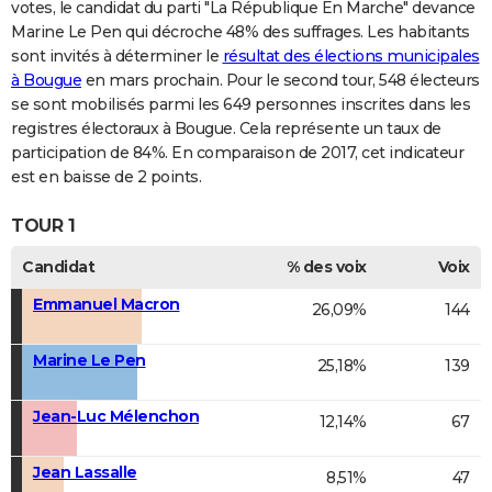
votes, le candidat du parti "La République En Marche" devance
Marine Le Pen qui décroche 48% des suffrages. Les habitants
sont invités à déterminer le
résultat des élections municipales
à Bougue
en mars prochain. Pour le second tour, 548 électeurs
se sont mobilisés parmi les 649 personnes inscrites dans les
registres électoraux à Bougue. Cela représente un taux de
participation de 84%. En comparaison de 2017, cet indicateur
est en baisse de 2 points.
TOUR 1
Candidat
% des voix
Voix
Emmanuel Macron
26,09%
144
Marine Le Pen
25,18%
139
Jean-Luc Mélenchon
12,14%
67
Jean Lassalle
8,51%
47