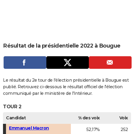
City break
Voyage de noces
Climat
Destinations
Voyage nature
Forum
+
PHOTO
GUIDES D'ACHAT
BONS PLANS
CARTE DE VOEUX
Résultat de la présidentielle 2022 à Bougue
Carte Bonne année
Carte Pâques
Carte de Noël
Carte Saint-Valentin
Carte d'anniversaire
DICTIONNAIRE
Biographies
Expressions
Dictionnaire
Citations
Proverbes
PROGRAMME TV
COPAINS D'AVANT
Le résultat du 2e tour de l'élection présidentielle à Bougue est
publié. Retrouvez ci-dessous le résultat officiel de l'élection
Se connecter
Collèges
Universités
Service militaire
S'inscrire
Lycées
Primaires
Entreprises
Avis de recherche
AVIS DE DÉCÈS
communiqué par le ministère de l'Intérieur.
FORUM
TOUR 2
Lifestyle
Sport
Television
Cinema
Bricolage
Culture
Auto
Voyage
Candidat
% des voix
Voix
Emmanuel Macron
52,17%
252