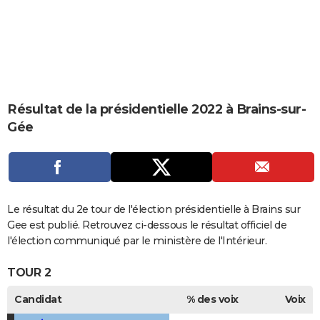
City break
Voyage de noces
Climat
Destinations
Voyage nature
Forum
+
PHOTO
GUIDES D'ACHAT
BONS PLANS
CARTE DE VOEUX
Résultat de la présidentielle 2022 à Brains-sur-
Gée
Carte Bonne année
Carte Pâques
Carte de Noël
Carte Saint-Valentin
Carte d'anniversaire
DICTIONNAIRE
Biographies
Expressions
Dictionnaire
Citations
Proverbes
PROGRAMME TV
COPAINS D'AVANT
Le résultat du 2e tour de l'élection présidentielle à Brains sur
Se connecter
Collèges
Universités
Service militaire
S'inscrire
Lycées
Primaires
Entreprises
Avis de recherche
AVIS DE DÉCÈS
Gee est publié. Retrouvez ci-dessous le résultat officiel de
l'élection communiqué par le ministère de l'Intérieur.
FORUM
TOUR 2
Lifestyle
Sport
Television
Cinema
Bricolage
Culture
Auto
Voyage
Candidat
% des voix
Voix