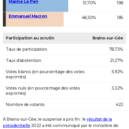
Marine Le Pen
51,70%
198
Emmanuel Macron
48,30%
185
Participation au scrutin
Brains-sur-Gée
Taux de participation
78,73%
Taux d'abstention
21,27%
Votes blancs (en pourcentage des votes
5,92%
exprimés)
Votes nuls (en pourcentage des votes
3,32%
exprimés)
Nombre de votants
422
À Brains-sur-Gée, le suspense a pris fin : le
résultat de la
présidentielle
2022 a été communiqué par le ministère de