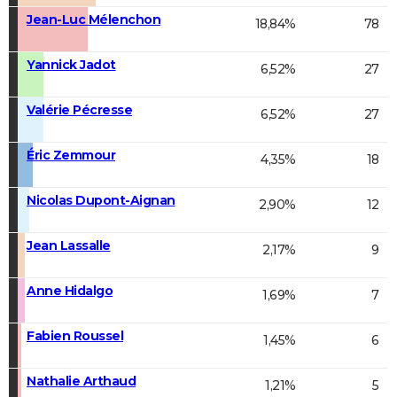
Jean-Luc Mélenchon
18,84%
78
Yannick Jadot
6,52%
27
Valérie Pécresse
6,52%
27
Éric Zemmour
4,35%
18
Nicolas Dupont-Aignan
2,90%
12
Jean Lassalle
2,17%
9
Anne Hidalgo
1,69%
7
Fabien Roussel
1,45%
6
Nathalie Arthaud
1,21%
5