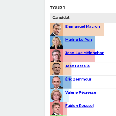
TOUR 1
Candidat
Emmanuel Macron
Marine Le Pen
Jean-Luc Mélenchon
Jean Lassalle
Éric Zemmour
Valérie Pécresse
Fabien Roussel