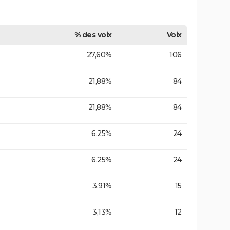
% des voix
Voix
27,60%
106
21,88%
84
21,88%
84
6,25%
24
6,25%
24
3,91%
15
3,13%
12