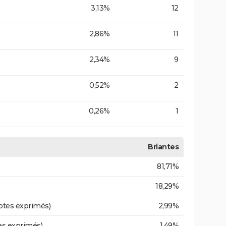
3,13%
12
2,86%
11
2,34%
9
0,52%
2
0,26%
1
Briantes
81,71%
18,29%
otes exprimés)
2,99%
es exprimés)
1,49%