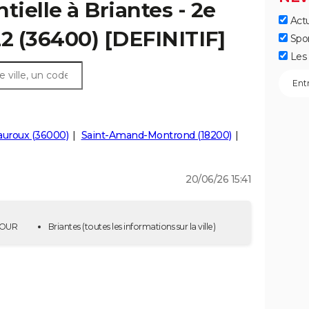
tielle à Briantes - 2e
Actu
22 (36400) [DEFINITIF]
Spo
Les 
auroux (36000)
Saint-Amand-Montrond (18200)
20/06/26 15:41
 TOUR
Briantes
(toutes les informations sur la ville)