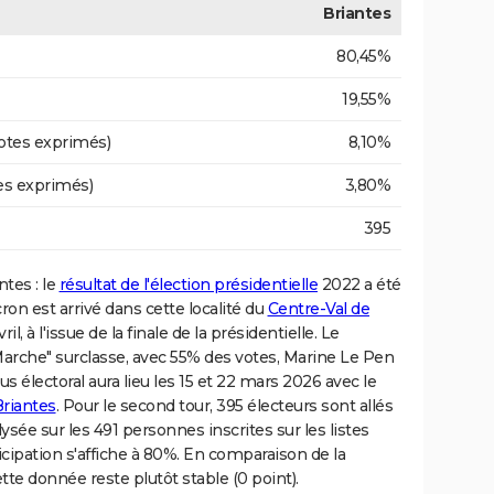
Briantes
80,45%
19,55%
otes exprimés)
8,10%
es exprimés)
3,80%
395
ntes : le
résultat de l'élection présidentielle
2022 a été
on est arrivé dans cette localité du
Centre-Val de
, à l'issue de la finale de la présidentielle. Le
Marche" surclasse, avec 55% des votes, Marine Le Pen
s électoral aura lieu les 15 et 22 mars 2026 avec le
Briantes
. Pour le second tour, 395 électeurs sont allés
ysée sur les 491 personnes inscrites sur les listes
ticipation s'affiche à 80%. En comparaison de la
tte donnée reste plutôt stable (0 point).