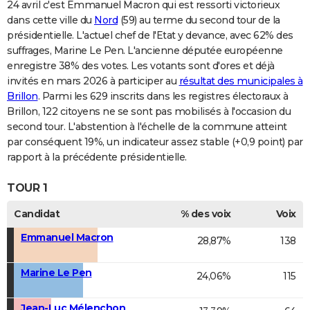
24 avril c'est Emmanuel Macron qui est ressorti victorieux
dans cette ville du
Nord
(59) au terme du second tour de la
présidentielle. L'actuel chef de l'Etat y devance, avec 62% des
suffrages, Marine Le Pen. L'ancienne députée européenne
enregistre 38% des votes. Les votants sont d'ores et déjà
invités en mars 2026 à participer au
résultat des municipales à
Brillon
. Parmi les 629 inscrits dans les registres électoraux à
Brillon, 122 citoyens ne se sont pas mobilisés à l'occasion du
second tour. L'abstention à l'échelle de la commune atteint
par conséquent 19%, un indicateur assez stable (+0,9 point) par
rapport à la précédente présidentielle.
TOUR 1
Candidat
% des voix
Voix
Emmanuel Macron
28,87%
138
Marine Le Pen
24,06%
115
Jean-Luc Mélenchon