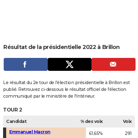
City break
Voyage de noces
Climat
Destinations
Voyage nature
Forum
+
PHOTO
GUIDES D'ACHAT
BONS PLANS
CARTE DE VOEUX
Résultat de la présidentielle 2022 à Brillon
Carte Bonne année
Carte Pâques
Carte de Noël
Carte Saint-Valentin
Carte d'anniversaire
DICTIONNAIRE
Biographies
Expressions
Dictionnaire
Citations
Proverbes
PROGRAMME TV
COPAINS D'AVANT
Le résultat du 2e tour de l'élection présidentielle à Brillon est
publié. Retrouvez ci-dessous le résultat officiel de l'élection
Se connecter
Collèges
Universités
Service militaire
S'inscrire
Lycées
Primaires
Entreprises
Avis de recherche
AVIS DE DÉCÈS
communiqué par le ministère de l'Intérieur.
FORUM
TOUR 2
Lifestyle
Sport
Television
Cinema
Bricolage
Culture
Auto
Voyage
Candidat
% des voix
Voix
Emmanuel Macron
61,65%
291