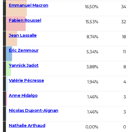
Emmanuel Macron
16,50%
34
Fabien Roussel
15,53%
32
Jean Lassalle
8,74%
18
Éric Zemmour
5,34%
11
Yannick Jadot
3,88%
8
Valérie Pécresse
1,94%
4
Anne Hidalgo
1,46%
3
Nicolas Dupont-Aignan
1,46%
3
Nathalie Arthaud
0,00%
0