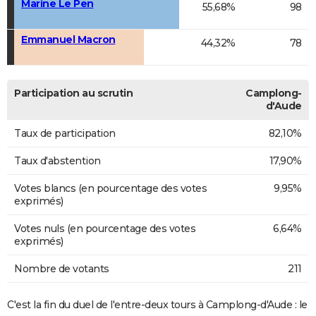
Marine Le Pen
55,68%
98
Emmanuel Macron
44,32%
78
Participation au scrutin
Camplong-
d'Aude
Taux de participation
82,10%
Taux d'abstention
17,90%
Votes blancs (en pourcentage des votes
9,95%
exprimés)
Votes nuls (en pourcentage des votes
6,64%
exprimés)
Nombre de votants
211
C'est la fin du duel de l'entre-deux tours à Camplong-d'Aude : le