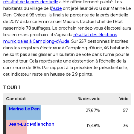
résultat de la présidentielle
a été officiellement publié. Les
habitants du village de l'
Aude
ont jeté leur dévolu sur Marine Le
Pen. Grâce à 98 votes, la finaliste perdante de la présidentielle
de 2017 distance Emmanuel Macron. L'actuel chef de l'Etat
rassemble 78 suffrages. Le prochain rendez-vous électoral aura
lieu en mars prochain : il s'agira du
résultat des élections
municipales à Camplong-d'Aude
. Sur 257 personnes inscrites
dans les registres électoraux à Camplong-d'Aude, 46 habitants
ne sont pas allés glisser un bulletin de vote dans l'urne pour le
second tour. Cela représente une abstention à l'échelle de la
commune de 18%. Par rapport à la précédente présidentielle,
cet indicateur reste en hausse de 2,9 points.
TOUR 1
Candidat
% des voix
Voix
Marine Le Pen
27,67%
57
Jean-Luc Mélenchon
17,48%
36