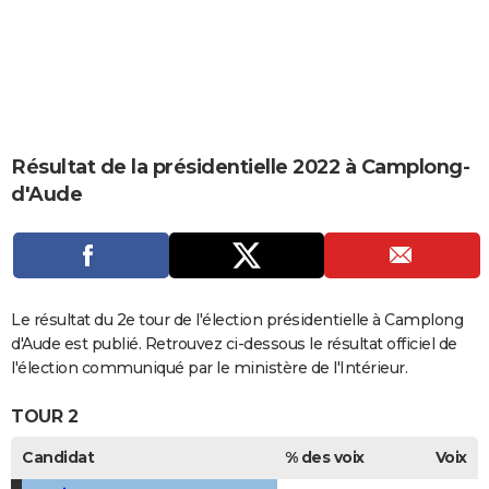
City break
Voyage de noces
Climat
Destinations
Voyage nature
Forum
+
PHOTO
GUIDES D'ACHAT
BONS PLANS
CARTE DE VOEUX
Résultat de la présidentielle 2022 à Camplong-
d'Aude
Carte Bonne année
Carte Pâques
Carte de Noël
Carte Saint-Valentin
Carte d'anniversaire
DICTIONNAIRE
Biographies
Expressions
Dictionnaire
Citations
Proverbes
PROGRAMME TV
COPAINS D'AVANT
Le résultat du 2e tour de l'élection présidentielle à Camplong
Se connecter
Collèges
Universités
Service militaire
S'inscrire
Lycées
Primaires
Entreprises
Avis de recherche
AVIS DE DÉCÈS
d'Aude est publié. Retrouvez ci-dessous le résultat officiel de
l'élection communiqué par le ministère de l'Intérieur.
FORUM
TOUR 2
Lifestyle
Sport
Television
Cinema
Bricolage
Culture
Auto
Voyage
Candidat
% des voix
Voix