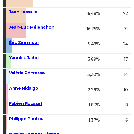
Jean Lassalle
16,48%
72
Jean-Luc Mélenchon
16,25%
71
Éric Zemmour
5,49%
24
Yannick Jadot
3,89%
17
Valérie Pécresse
3,20%
14
Anne Hidalgo
2,29%
10
Fabien Roussel
1,83%
8
Philippe Poutou
1,37%
6
Nicolas Dupont-Aignan