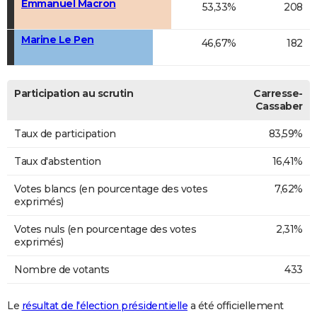
Emmanuel Macron
53,33%
208
Marine Le Pen
46,67%
182
Participation au scrutin
Carresse-
Cassaber
Taux de participation
83,59%
Taux d'abstention
16,41%
Votes blancs (en pourcentage des votes
7,62%
exprimés)
Votes nuls (en pourcentage des votes
2,31%
exprimés)
Nombre de votants
433
Le
résultat de l'élection présidentielle
a été officiellement