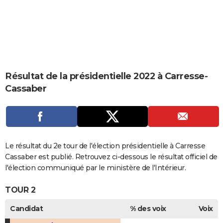
City break
Voyage de noces
Climat
Destinations
Voyage nature
Forum
+
PHOTO
GUIDES D'ACHAT
BONS PLANS
CARTE DE VOEUX
Résultat de la présidentielle 2022 à Carresse-
Cassaber
Carte Bonne année
Carte Pâques
Carte de Noël
Carte Saint-Valentin
Carte d'anniversaire
DICTIONNAIRE
Biographies
Expressions
Dictionnaire
Citations
Proverbes
PROGRAMME TV
COPAINS D'AVANT
Le résultat du 2e tour de l'élection présidentielle à Carresse
Se connecter
Collèges
Universités
Service militaire
S'inscrire
Lycées
Primaires
Entreprises
Avis de recherche
AVIS DE DÉCÈS
Cassaber est publié. Retrouvez ci-dessous le résultat officiel de
l'élection communiqué par le ministère de l'Intérieur.
FORUM
TOUR 2
Lifestyle
Sport
Television
Cinema
Bricolage
Culture
Auto
Voyage
Candidat
% des voix
Voix