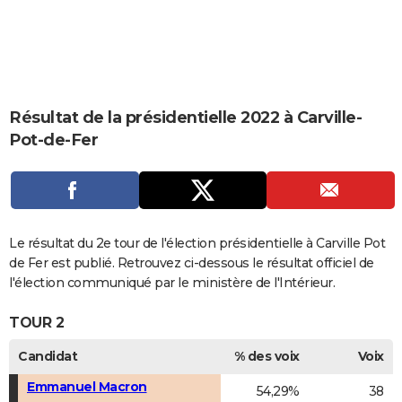
City break
Voyage de noces
Climat
Destinations
Voyage nature
Forum
+
PHOTO
GUIDES D'ACHAT
BONS PLANS
Résultat de la présidentielle 2022 à Carville-
CARTE DE VOEUX
Pot-de-Fer
Carte Bonne année
Carte Pâques
Carte de Noël
Carte Saint-Valentin
Carte d'anniversaire
DICTIONNAIRE
Biographies
Expressions
Dictionnaire
Citations
Proverbes
PROGRAMME TV
COPAINS D'AVANT
Le résultat du 2e tour de l'élection présidentielle à Carville Pot
de Fer est publié. Retrouvez ci-dessous le résultat officiel de
Se connecter
Collèges
Universités
Service militaire
S'inscrire
Lycées
Primaires
Entreprises
Avis de recherche
AVIS DE DÉCÈS
l'élection communiqué par le ministère de l'Intérieur.
FORUM
TOUR 2
Lifestyle
Sport
Television
Cinema
Bricolage
Culture
Auto
Voyage
Candidat
% des voix
Voix
Emmanuel Macron
54,29%
38