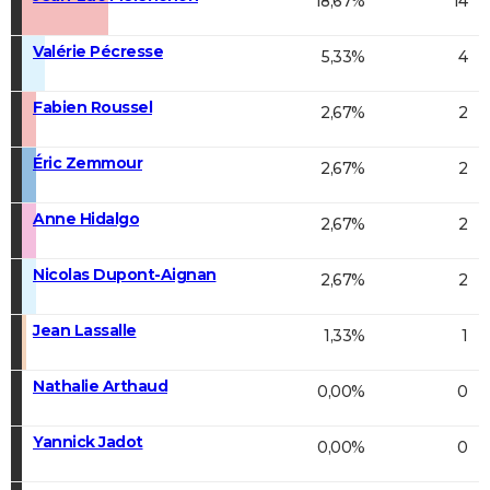
18,67%
14
Valérie Pécresse
5,33%
4
Fabien Roussel
2,67%
2
Éric Zemmour
2,67%
2
Anne Hidalgo
2,67%
2
Nicolas Dupont-Aignan
2,67%
2
Jean Lassalle
1,33%
1
Nathalie Arthaud
0,00%
0
Yannick Jadot
0,00%
0