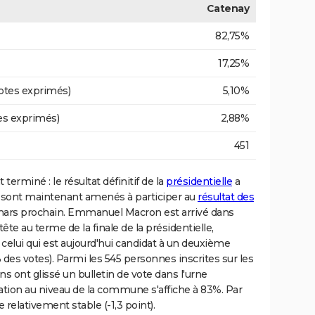
Catenay
82,75%
17,25%
otes exprimés)
5,10%
es exprimés)
2,88%
451
erminé : le résultat définitif de la
présidentielle
a
ts sont maintenant amenés à participer au
résultat des
ars prochain. Emmanuel Macron est arrivé dans
 au terme de la finale de la présidentielle,
 celui qui est aujourd'hui candidat à un deuxième
es votes). Parmi les 545 personnes inscrites sur les
ens ont glissé un bulletin de vote dans l'urne
pation au niveau de la commune s'affiche à 83%. Par
 relativement stable (-1,3 point).