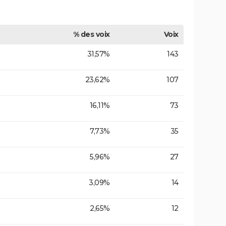
% des voix
Voix
31,57%
143
23,62%
107
16,11%
73
7,73%
35
5,96%
27
3,09%
14
2,65%
12