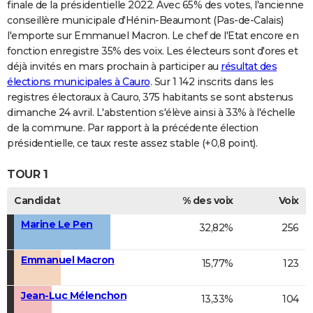
finale de la présidentielle 2022. Avec 65% des votes, l'ancienne
conseillère municipale d'Hénin-Beaumont (Pas-de-Calais)
l'emporte sur Emmanuel Macron. Le chef de l'Etat encore en
fonction enregistre 35% des voix. Les électeurs sont d'ores et
déjà invités en mars prochain à participer au
résultat des
élections municipales à Cauro
. Sur 1 142 inscrits dans les
registres électoraux à Cauro, 375 habitants se sont abstenus
dimanche 24 avril. L'abstention s'élève ainsi à 33% à l'échelle
de la commune. Par rapport à la précédente élection
présidentielle, ce taux reste assez stable (+0,8 point).
TOUR 1
Candidat
% des voix
Voix
Marine Le Pen
32,82%
256
Emmanuel Macron
15,77%
123
Jean-Luc Mélenchon
13,33%
104