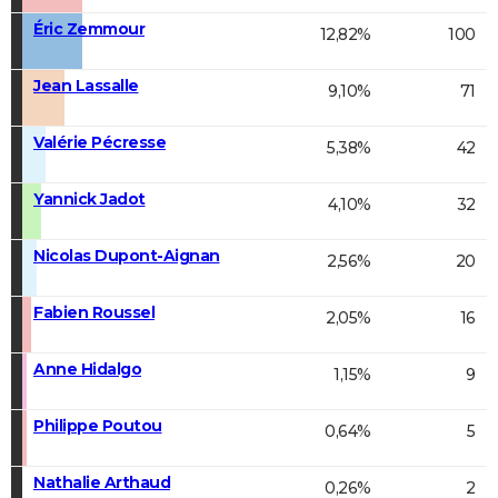
Éric Zemmour
12,82%
100
Jean Lassalle
9,10%
71
Valérie Pécresse
5,38%
42
Yannick Jadot
4,10%
32
Nicolas Dupont-Aignan
2,56%
20
Fabien Roussel
2,05%
16
Anne Hidalgo
1,15%
9
Philippe Poutou
0,64%
5
Nathalie Arthaud
0,26%
2