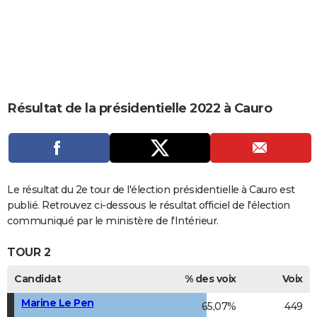
City break
Voyage de noces
Climat
Destinations
Voyage nature
Forum
+
PHOTO
GUIDES D'ACHAT
BONS PLANS
CARTE DE VOEUX
Résultat de la présidentielle 2022 à Cauro
Carte Bonne année
Carte Pâques
Carte de Noël
Carte Saint-Valentin
Carte d'anniversaire
DICTIONNAIRE
Biographies
Expressions
Dictionnaire
Citations
Proverbes
PROGRAMME TV
COPAINS D'AVANT
Le résultat du 2e tour de l'élection présidentielle à Cauro est
publié. Retrouvez ci-dessous le résultat officiel de l'élection
Se connecter
Collèges
Universités
Service militaire
S'inscrire
Lycées
Primaires
Entreprises
Avis de recherche
AVIS DE DÉCÈS
communiqué par le ministère de l'Intérieur.
FORUM
TOUR 2
Lifestyle
Sport
Television
Cinema
Bricolage
Culture
Auto
Voyage
Candidat
% des voix
Voix
Marine Le Pen
65,07%
449