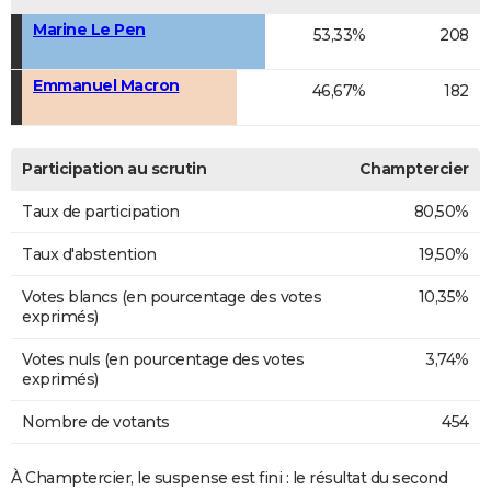
Marine Le Pen
53,33%
208
Emmanuel Macron
46,67%
182
Participation au scrutin
Champtercier
Taux de participation
80,50%
Taux d'abstention
19,50%
Votes blancs (en pourcentage des votes
10,35%
exprimés)
Votes nuls (en pourcentage des votes
3,74%
exprimés)
Nombre de votants
454
À Champtercier, le suspense est fini : le résultat du second