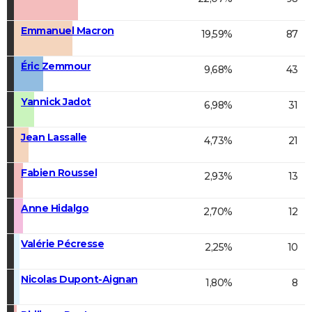
Emmanuel Macron
19,59%
87
Éric Zemmour
9,68%
43
Yannick Jadot
6,98%
31
Jean Lassalle
4,73%
21
Fabien Roussel
2,93%
13
Anne Hidalgo
2,70%
12
Valérie Pécresse
2,25%
10
Nicolas Dupont-Aignan
1,80%
8