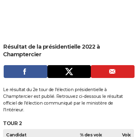
City break
Voyage de noces
Climat
Destinations
Voyage nature
Forum
+
PHOTO
GUIDES D'ACHAT
BONS PLANS
CARTE DE VOEUX
Résultat de la présidentielle 2022 à
Champtercier
Carte Bonne année
Carte Pâques
Carte de Noël
Carte Saint-Valentin
Carte d'anniversaire
DICTIONNAIRE
Biographies
Expressions
Dictionnaire
Citations
Proverbes
PROGRAMME TV
COPAINS D'AVANT
Le résultat du 2e tour de l'élection présidentielle à
Se connecter
Collèges
Universités
Service militaire
S'inscrire
Lycées
Primaires
Entreprises
Avis de recherche
AVIS DE DÉCÈS
Champtercier est publié. Retrouvez ci-dessous le résultat
officiel de l'élection communiqué par le ministère de
FORUM
l'Intérieur.
Lifestyle
Sport
Television
Cinema
Bricolage
Culture
Auto
Voyage
TOUR 2
Candidat
% des voix
Voix