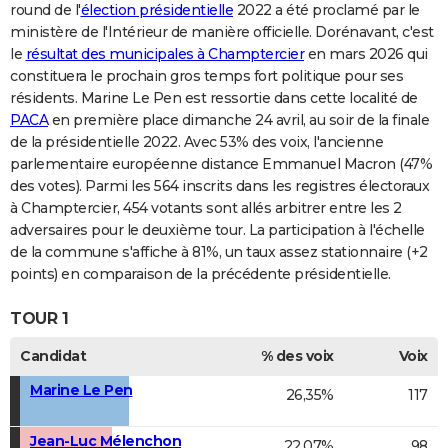
round de l'
élection présidentielle
2022 a été proclamé par le
ministère de l'Intérieur de manière officielle. Dorénavant, c'est
le
résultat des municipales à Champtercier
en mars 2026 qui
constituera le prochain gros temps fort politique pour ses
résidents. Marine Le Pen est ressortie dans cette localité de
PACA
en première place dimanche 24 avril, au soir de la finale
de la présidentielle 2022. Avec 53% des voix, l'ancienne
parlementaire européenne distance Emmanuel Macron (47%
des votes). Parmi les 564 inscrits dans les registres électoraux
à Champtercier, 454 votants sont allés arbitrer entre les 2
adversaires pour le deuxième tour. La participation à l'échelle
de la commune s'affiche à 81%, un taux assez stationnaire (+2
points) en comparaison de la précédente présidentielle.
TOUR 1
Candidat
% des voix
Voix
Marine Le Pen
26,35%
117
Jean-Luc Mélenchon
22,07%
98