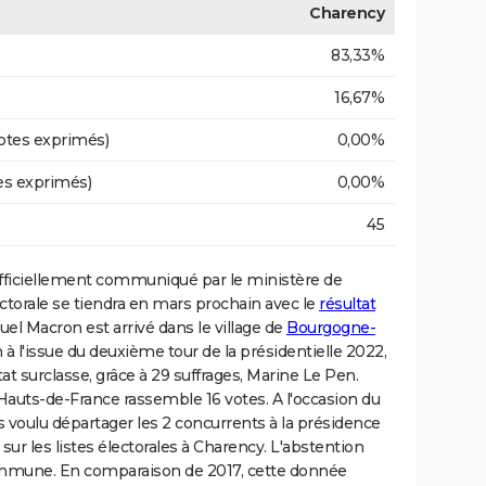
Charency
83,33%
16,67%
otes exprimés)
0,00%
es exprimés)
0,00%
45
fficiellement communiqué par le ministère de
ectorale se tiendra en mars prochain avec le
résultat
l Macron est arrivé dans le village de
Bourgogne-
à l'issue du deuxième tour de la présidentielle 2022,
tat surclasse, grâce à 29 suffrages, Marine Le Pen.
Hauts-de-France rassemble 16 votes. A l'occasion du
 voulu départager les 2 concurrents à la présidence
 sur les listes électorales à Charency. L'abstention
a commune. En comparaison de 2017, cette donnée