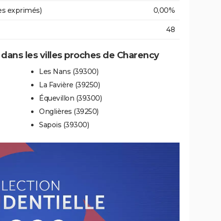
es exprimés)
0,00%
48
e dans les villes proches de Charency
Les Nans (39300)
La Favière (39250)
Équevillon (39300)
Onglières (39250)
Sapois (39300)