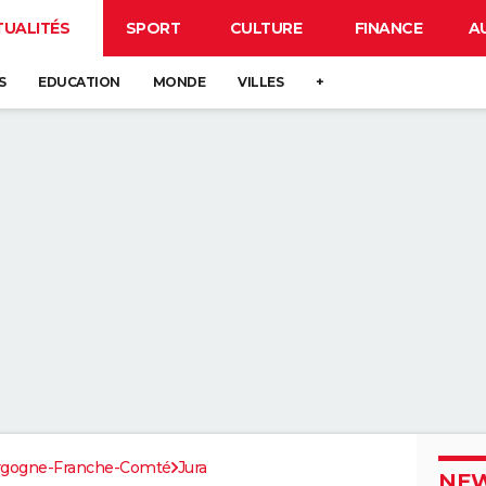
TUALITÉS
SPORT
CULTURE
FINANCE
A
S
EDUCATION
MONDE
VILLES
+
rgogne-Franche-Comté
Jura
NEW