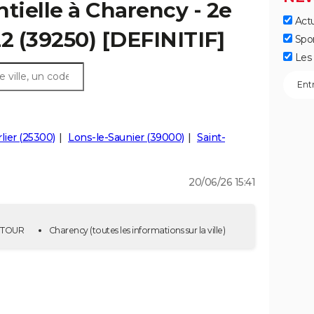
tielle à Charency - 2e
Actu
22 (39250) [DEFINITIF]
Spo
Les 
lier (25300)
Lons-le-Saunier (39000)
Saint-
20/06/26 15:41
E TOUR
Charency
(toutes les informations sur la ville)