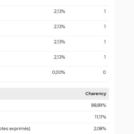
2,13%
1
2,13%
1
2,13%
1
2,13%
1
0,00%
0
Charency
88,89%
11,11%
otes exprimés)
2,08%