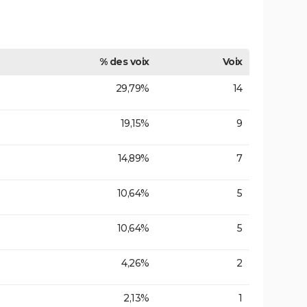
% des voix
Voix
29,79%
14
19,15%
9
14,89%
7
10,64%
5
10,64%
5
4,26%
2
2,13%
1