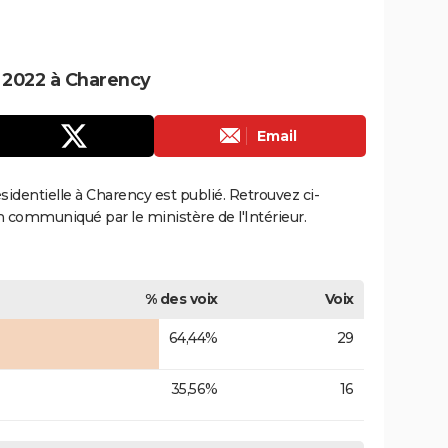
e 2022 à Charency
Email
ésidentielle à Charency est publié. Retrouvez ci-
ion communiqué par le ministère de l'Intérieur.
% des voix
Voix
64,44%
29
35,56%
16