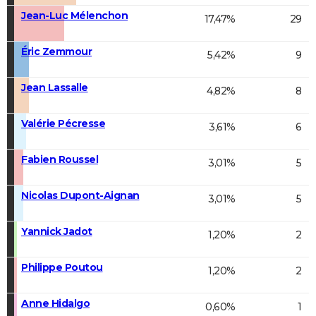
Jean-Luc Mélenchon
17,47%
29
Éric Zemmour
5,42%
9
Jean Lassalle
4,82%
8
Valérie Pécresse
3,61%
6
Fabien Roussel
3,01%
5
Nicolas Dupont-Aignan
3,01%
5
Yannick Jadot
1,20%
2
Philippe Poutou
1,20%
2
Anne Hidalgo
0,60%
1