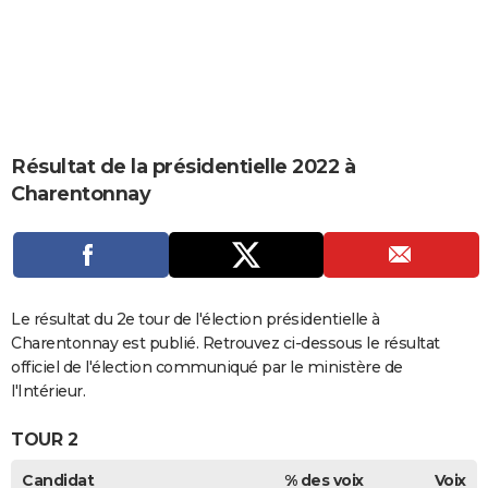
City break
Voyage de noces
Climat
Destinations
Voyage nature
Forum
+
PHOTO
GUIDES D'ACHAT
BONS PLANS
CARTE DE VOEUX
Résultat de la présidentielle 2022 à
Charentonnay
Carte Bonne année
Carte Pâques
Carte de Noël
Carte Saint-Valentin
Carte d'anniversaire
DICTIONNAIRE
Biographies
Expressions
Dictionnaire
Citations
Proverbes
PROGRAMME TV
COPAINS D'AVANT
Le résultat du 2e tour de l'élection présidentielle à
Se connecter
Collèges
Universités
Service militaire
S'inscrire
Lycées
Primaires
Entreprises
Avis de recherche
AVIS DE DÉCÈS
Charentonnay est publié. Retrouvez ci-dessous le résultat
officiel de l'élection communiqué par le ministère de
FORUM
l'Intérieur.
Lifestyle
Sport
Television
Cinema
Bricolage
Culture
Auto
Voyage
TOUR 2
Candidat
% des voix
Voix