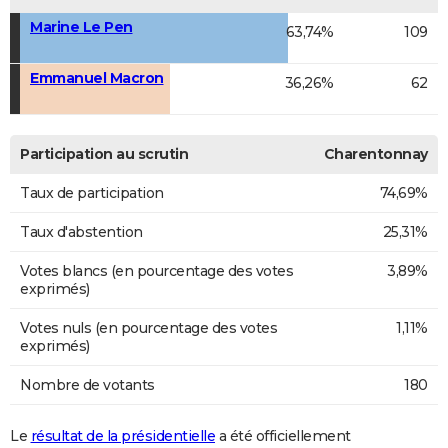
Marine Le Pen
63,74%
109
Emmanuel Macron
36,26%
62
Participation au scrutin
Charentonnay
Taux de participation
74,69%
Taux d'abstention
25,31%
Votes blancs (en pourcentage des votes
3,89%
exprimés)
Votes nuls (en pourcentage des votes
1,11%
exprimés)
Nombre de votants
180
Le
résultat de la présidentielle
a été officiellement