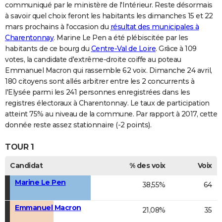
communiqué par le ministère de l'Intérieur. Reste désormais
à savoir quel choix feront les habitants les dimanches 15 et 22
mars prochains à l'occasion du
résultat des municipales à
Charentonnay
. Marine Le Pen a été plébiscitée par les
habitants de ce bourg du
Centre-Val de Loire
. Grâce à 109
votes, la candidate d'extrême-droite coiffe au poteau
Emmanuel Macron qui rassemble 62 voix. Dimanche 24 avril,
180 citoyens sont allés arbitrer entre les 2 concurrents à
l'Elysée parmi les 241 personnes enregistrées dans les
registres électoraux à Charentonnay. Le taux de participation
atteint 75% au niveau de la commune. Par rapport à 2017, cette
donnée reste assez stationnaire (-2 points).
TOUR 1
Candidat
% des voix
Voix
Marine Le Pen
38,55%
64
Emmanuel Macron
21,08%
35