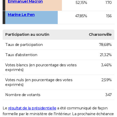
Emmanuel Macron
52,15%
170
Marine Le Pen
47,85%
156
Participation au scrutin
Charsonville
Taux de participation
78,68%
Taux d'abstention
21,32%
Votes blancs (en pourcentage des votes
3,46%
exprimés)
Votes nuls (en pourcentage des votes
2,59%
exprimés)
Nombre de votants
347
Le
résultat de la présidentielle
a été communiqué de façon
formelle par le ministère de l'Intérieur. La prochaine échéance