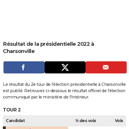
City break
Voyage de noces
Climat
Destinations
Voyage nature
Forum
+
PHOTO
GUIDES D'ACHAT
BONS PLANS
CARTE DE VOEUX
Résultat de la présidentielle 2022 à
Charsonville
Carte Bonne année
Carte Pâques
Carte de Noël
Carte Saint-Valentin
Carte d'anniversaire
DICTIONNAIRE
Biographies
Expressions
Dictionnaire
Citations
Proverbes
PROGRAMME TV
COPAINS D'AVANT
Le résultat du 2e tour de l'élection présidentielle à Charsonville
Se connecter
Collèges
Universités
Service militaire
S'inscrire
Lycées
Primaires
Entreprises
Avis de recherche
AVIS DE DÉCÈS
est publié. Retrouvez ci-dessous le résultat officiel de l'élection
communiqué par le ministère de l'Intérieur.
FORUM
TOUR 2
Lifestyle
Sport
Television
Cinema
Bricolage
Culture
Auto
Voyage
Candidat
% des voix
Voix