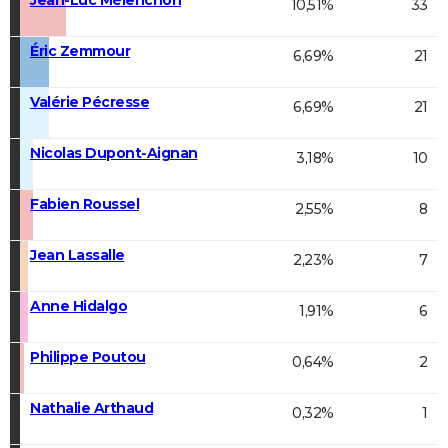
10,51%
33
Éric Zemmour
6,69%
21
Valérie Pécresse
6,69%
21
Nicolas Dupont-Aignan
3,18%
10
Fabien Roussel
2,55%
8
Jean Lassalle
2,23%
7
Anne Hidalgo
1,91%
6
Philippe Poutou
0,64%
2
Nathalie Arthaud
0,32%
1