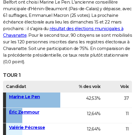
Belfort ont choisi Marine Le Pen. L'ancienne conseillère
municipale d'Hénin-Beaumont (Pas-de-Calais) y dépasse, avec
61 suffrages, Emmanuel Macron (25 votes). La prochaine
échéance électorale aura lieu les dimanches 15 et 22 mars
prochains : il s'agira du
résultat des élections municipales à
Chavanatte
. Pour le second tour, 90 citoyens se sont mobilisés
sur les 120 personnes inscrites dans les registres électoraux à
Chavanatte. Soit une participation de 75%. En comparaison de
la précédente présidentielle, ce taux reste plutôt stationnaire
(0,0 point).
TOUR 1
Candidat
% des voix
Voix
Marine Le Pen
42,53%
37
Éric Zemmour
12,64%
11
Valérie Pécresse
12,64%
11