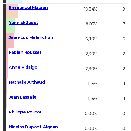
Emmanuel Macron
10,34%
9
Yannick Jadot
8,05%
7
Jean-Luc Mélenchon
6,90%
6
Fabien Roussel
2,30%
2
Anne Hidalgo
2,30%
2
Nathalie Arthaud
1,15%
1
Jean Lassalle
1,15%
1
Philippe Poutou
0,00%
0
Nicolas Dupont-Aignan
0,00%
0