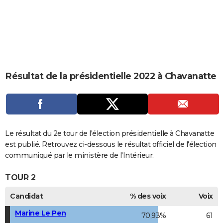
City break
Voyage de noces
Climat
Destinations
Voyage nature
Forum
+
PHOTO
GUIDES D'ACHAT
BONS PLANS
CARTE DE VOEUX
Résultat de la présidentielle 2022 à Chavanatte
Carte Bonne année
Carte Pâques
Carte de Noël
Carte Saint-Valentin
Carte d'anniversaire
DICTIONNAIRE
Biographies
Expressions
Dictionnaire
Citations
Proverbes
PROGRAMME TV
COPAINS D'AVANT
Le résultat du 2e tour de l'élection présidentielle à Chavanatte
est publié. Retrouvez ci-dessous le résultat officiel de l'élection
Se connecter
Collèges
Universités
Service militaire
S'inscrire
Lycées
Primaires
Entreprises
Avis de recherche
AVIS DE DÉCÈS
communiqué par le ministère de l'Intérieur.
FORUM
TOUR 2
Lifestyle
Sport
Television
Cinema
Bricolage
Culture
Auto
Voyage
Candidat
% des voix
Voix
Marine Le Pen
70,93%
61