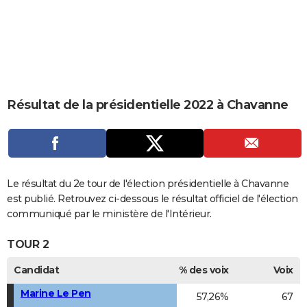
City break
Voyage de noces
Climat
Destinations
Voyage nature
Forum
+
PHOTO
GUIDES D'ACHAT
BONS PLANS
CARTE DE VOEUX
Résultat de la présidentielle 2022 à Chavanne
Carte Bonne année
Carte Pâques
Carte de Noël
Carte Saint-Valentin
Carte d'anniversaire
DICTIONNAIRE
Biographies
Expressions
Dictionnaire
Citations
Proverbes
PROGRAMME TV
COPAINS D'AVANT
Le résultat du 2e tour de l'élection présidentielle à Chavanne
est publié. Retrouvez ci-dessous le résultat officiel de l'élection
Se connecter
Collèges
Universités
Service militaire
S'inscrire
Lycées
Primaires
Entreprises
Avis de recherche
AVIS DE DÉCÈS
communiqué par le ministère de l'Intérieur.
FORUM
TOUR 2
Lifestyle
Sport
Television
Cinema
Bricolage
Culture
Auto
Voyage
Candidat
% des voix
Voix
Marine Le Pen
57,26%
67