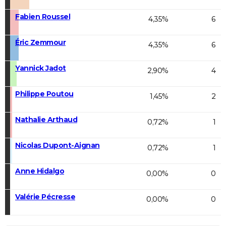
Fabien Roussel
4,35%
6
Éric Zemmour
4,35%
6
Yannick Jadot
2,90%
4
Philippe Poutou
1,45%
2
Nathalie Arthaud
0,72%
1
Nicolas Dupont-Aignan
0,72%
1
Anne Hidalgo
0,00%
0
Valérie Pécresse
0,00%
0