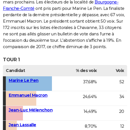
mars prochains. Les électeurs de la localité de
Bourgogne-
Franche-Comté
ont pris parti pour Marine Le Pen. La finaliste
perdante de la dernière présidentielle y dépasse, avec 67 voix,
Emmanuel Macron. Le président sortant obtient 50 voix. Sur
172 inscrits sur les listes électorales à Chavanne, 33 citoyens
ne sont pas allés glisser un bulletin de vote dans l'urne à
l'occasion du deuxième tour. L'abstention s'affiche à 19%. En
comparaison de 2017, ce chiffre diminue de 3 points.
TOUR 1
Candidat
% des voix
Voix
Marine Le Pen
37,68%
52
Emmanuel Macron
24,64%
34
Jean-Luc Mélenchon
14,49%
20
Jean Lassalle
8,70%
12