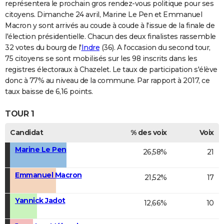
représentera le prochain gros rendez-vous politique pour ses
citoyens. Dimanche 24 avril, Marine Le Pen et Emmanuel
Macron y sont arrivés au coude à coude à l'issue de la finale de
l'élection présidentielle. Chacun des deux finalistes rassemble
32 votes du bourg de l'
Indre
(36). A l'occasion du second tour,
75 citoyens se sont mobilisés sur les 98 inscrits dans les
registres électoraux à Chazelet. Le taux de participation s'élève
donc à 77% au niveau de la commune. Par rapport à 2017, ce
taux baisse de 6,16 points.
TOUR 1
Candidat
% des voix
Voix
Marine Le Pen
26,58%
21
Emmanuel Macron
21,52%
17
Yannick Jadot
12,66%
10