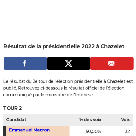
City break
Voyage de noces
Climat
Destinations
Voyage nature
Forum
+
PHOTO
GUIDES D'ACHAT
BONS PLANS
CARTE DE VOEUX
Résultat de la présidentielle 2022 à Chazelet
Carte Bonne année
Carte Pâques
Carte de Noël
Carte Saint-Valentin
Carte d'anniversaire
DICTIONNAIRE
Biographies
Expressions
Dictionnaire
Citations
Proverbes
PROGRAMME TV
COPAINS D'AVANT
Le résultat du 2e tour de l'élection présidentielle à Chazelet est
publié. Retrouvez ci-dessous le résultat officiel de l'élection
Se connecter
Collèges
Universités
Service militaire
S'inscrire
Lycées
Primaires
Entreprises
Avis de recherche
AVIS DE DÉCÈS
communiqué par le ministère de l'Intérieur.
FORUM
TOUR 2
Lifestyle
Sport
Television
Cinema
Bricolage
Culture
Auto
Voyage
Candidat
% des voix
Voix
Emmanuel Macron
50,00%
32