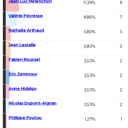
Jean-Luc Mélenchon
11,39%
9
Valérie Pécresse
8,86%
7
Nathalie Arthaud
3,80%
3
Jean Lassalle
3,80%
3
Fabien Roussel
2,53%
2
Éric Zemmour
2,53%
2
Anne Hidalgo
2,53%
2
Nicolas Dupont-Aignan
2,53%
2
Philippe Poutou
1,27%
1