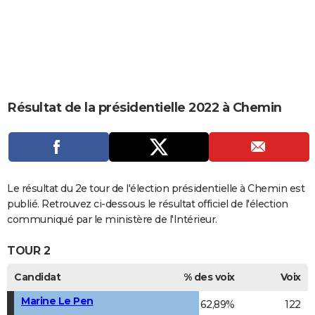
City break
Voyage de noces
Climat
Destinations
Voyage nature
Forum
+
PHOTO
GUIDES D'ACHAT
BONS PLANS
CARTE DE VOEUX
Résultat de la présidentielle 2022 à Chemin
Carte Bonne année
Carte Pâques
Carte de Noël
Carte Saint-Valentin
Carte d'anniversaire
DICTIONNAIRE
Biographies
Expressions
Dictionnaire
Citations
Proverbes
PROGRAMME TV
COPAINS D'AVANT
Le résultat du 2e tour de l'élection présidentielle à Chemin est
publié. Retrouvez ci-dessous le résultat officiel de l'élection
Se connecter
Collèges
Universités
Service militaire
S'inscrire
Lycées
Primaires
Entreprises
Avis de recherche
AVIS DE DÉCÈS
communiqué par le ministère de l'Intérieur.
FORUM
TOUR 2
Lifestyle
Sport
Television
Cinema
Bricolage
Culture
Auto
Voyage
Candidat
% des voix
Voix
Marine Le Pen
62,89%
122