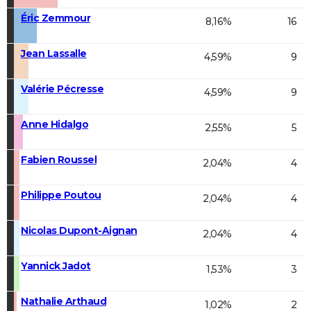
Éric Zemmour
8,16%
16
Jean Lassalle
4,59%
9
Valérie Pécresse
4,59%
9
Anne Hidalgo
2,55%
5
Fabien Roussel
2,04%
4
Philippe Poutou
2,04%
4
Nicolas Dupont-Aignan
2,04%
4
Yannick Jadot
1,53%
3
Nathalie Arthaud
1,02%
2