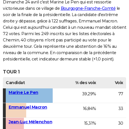
Dimanche 24 avril c'est Marine Le Pen qui est ressortie
victorieuse dans ce village de
Bourgogne-Franche-Comté
le
soir de la finale de la présidentielle. La candidate d'extrême
droite y dépasse, grâce à 122 suffrages, Emmanuel Macron.
Celui qui est aujourd'hui candidat à un nouveau mandat obtient
72 votes. Parmi les 249 inscrits sur les listes électorales à
Chemin, 40 citoyens n'ont pas participé au vote pour le
deuxième tour. Cela représente une abstention de 16% au
niveau de la commune. En comparaison de la précédente
présidentielle, cet indicateur demeure stable (+1,0 point).
TOUR 1
Candidat
% des voix
Voix
Marine Le Pen
39,29%
77
Emmanuel Macron
16,84%
33
Jean-Luc Mélenchon
15,31%
30